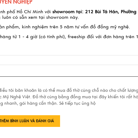
YÊN NGHIỆP
ành phố Hồ Chí Minh với
showroom tại:
212 Bùi Tá Hán, Phường 
 luôn có sẵn xem tại showroom này.
 sản phẩm, kinh nghiệm trên 5 năm tư vấn đồ đồng mỹ nghệ.
àng từ 1 - 4 giờ (có tính phí), freeship đối với đơn hàng trên 
iều tôi băn khoăn là có thể mua đồ thờ cúng chỗ nào cho chất lượn
ược Mỹ Nghệ Việt. Đồ thờ cúng bằng đồng mua tại đây khiến tôi rất hà
g nhanh, gói hàng cẩn thận. Sẽ tiếp tục ủng hộ
THÊM BÌNH LUẬN VÀ ĐÁNH GIÁ