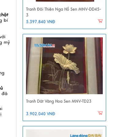
Tranh Đôi Thiên Nga Hồ Sen MNV-DD45-
chặt
3
g bí
5.397.840 VNĐ
với
g mỹ
ng
hủ
ù đã
Tranh Dát Vàng Hoa Sen MNV-TD23
ái
ị
3.902.040 VNĐ