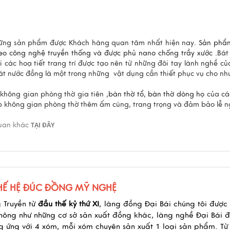
những sản phẩm được Khách hàng quan tâm nhất hiện nay.
Sản phẩ
eo công nghệ truyền thống
và được phủ nano chống trầy xước .
Bát
các hoạ tiết trang trí được tạo nên từ những đôi tay lành nghề củ
át nước đồng là một trong những vật dụng cần thiết phục vụ cho nh
 không gian phòng thờ gia tiên
,bàn thờ tổ, bàn thờ dòng họ
của cá
p không gian phòng thờ thêm ấm cúng, trang trọng và đảm bảo lễ n
quan khác
TẠI ĐÂY
THẾ HỆ ĐÚC ĐỒNG MỸ NGHỆ
 Truyền
từ
đầu thế kỷ thứ XI
, làng đồng Đại Bái chúng tôi được
Không như những cơ sở sản xuất đồng khác, làng nghề Đại Bái 
 ứng với 4 xóm, mỗi xóm chuyên sản xuất 1 loại sản phẩm. Từ