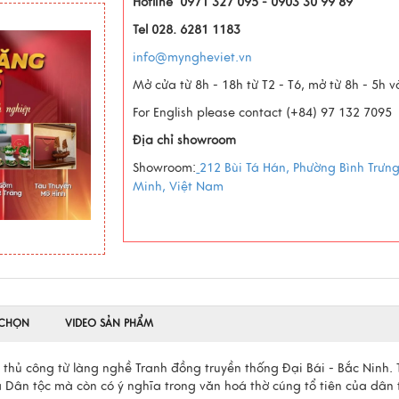
Hotline 0971 327 095 - 0903 30 99 89
Tel 028. 6281 1183
info@myngheviet.vn
Mở cửa từ 8h - 18h từ T2 - T6, mở từ 8h - 5h 
For English please contact (+84) 97 132 7095
Địa chỉ showroom
Showroom:
212 Bùi Tá Hán, Phường Bình Trưn
Minh, Việt Nam
 CHỌN
VIDEO SẢN PHẨM
thủ công từ làng nghề Tranh đồng truyền thống Đại Bái - Bắc Ninh. 
Dân tộc mà còn có ý nghĩa trong văn hoá thờ cúng tổ tiên của dân 