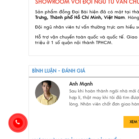
SHOWROOM VỚI ĐỘI NGŨ TƯ VẤN CHU
Sản phẩm đồng Đại Bái hiện đã có mặt tại th
Trưng, Thành phố Hồ Chí Minh, Việt Nam
. Hàng
Đội ngũ nhân viên tư vấn thường trực am hiểu
Hỗ trợ vận chuyển toàn quốc và quốc tế. Giao h
triệu ở 1 số quận nội thành TPHCM.
BÌNH LUẬN - ĐÁNH GIÁ
Anh Mạnh
Sau khi hoàn thành ngôi nhà mới đ
hợp lí, thật may khi tôi đã tìm đ
lòng. Nhân viên chốt đơn giao hàn
XEM 