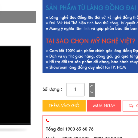
SẢN PHẨM TỪ LÀNG ĐỒNG ĐẠI 
I
⭐ Làng nghề đúc đồng lâu đời với kỷ nghệ đồng th
⭐ Đại Bái: Nơi Thể hiện tinh hoa thủ công, bí quyết
⭐ Mang ý nghĩa tâm linh và góp phần bảo tồn bản 
TẠI SAO CHỌN MỸ NGHỆ VIỆT?
⭐
Cam kết 100% sản phẩm chính gốc làng đồng Đại 
⭐ Dịch vụ uy tín: giao hàng, đóng gói, gói quà tặng
⭐ Hỗ trợ đổi trả sản phẩm dễ dàng, bảo hành chu
⭐ Showroom làng đồng duy nhất tại TP. HCM
Số lượng :
THÊM VÀO GIỎ
MUA NGAY
C
Tổng đài 1900 63 60 76