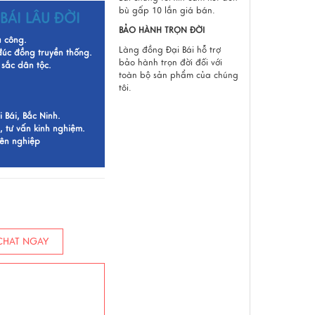
bù gấp 10 lần giá bán.
BÁI LÂU ĐỜI
BẢO HÀNH TRỌN ĐỜI
ủ công.
Làng đồng Đại Bái hỗ trợ
 đúc đồng truyền thống.
bảo hành trọn đời đối với
sắc dân tộc.
toàn bộ sản phẩm của chúng
tôi.
Bái, Bắc Ninh.
, tư vấn kinh nghiệm.
yên nghiệp
HAT NGAY