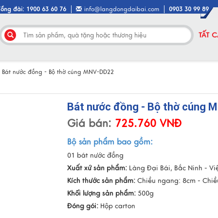
Tổng đài: 1900 63 60 76
info@langdongdaibai.com
0903 30 99 89
TẤT 
/
Bát nước đồng - Bộ thờ cúng MNV-DD22
Bát nước đồng - Bộ thờ cúng 
Giá bán:
725.760 VNĐ
Bộ sản phẩm bao gồm:
01 bát nước đồng
Xuất xứ sản phẩm:
Làng Đại Bái, Bắc Ninh - V
Kích thước sản phẩm:
Chiều ngang: 8cm - Chiề
Khối lượng sản phẩm:
500g
Đóng gói:
Hộp carton