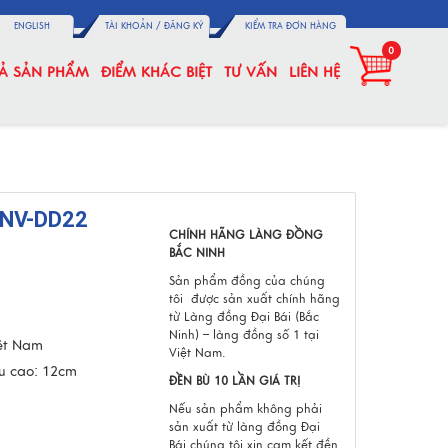
ENGLISH
TÀI KHOẢN /
ĐĂNG KÝ
KIỂM TRA ĐƠN HÀNG
0
CẢ SẢN PHẨM
ĐIỂM KHÁC BIỆT
TƯ VẤN
LIÊN HỆ
MNV-DD22
CHÍNH HÃNG LÀNG ĐỒNG
BẮC NINH
Sản phẩm đồng của chúng
tôi được sản xuất
chính hãng
từ Làng đồng Đại Bái (Bắc
Ninh) – làng đồng số 1 tại
iệt Nam
Việt Nam.
u cao: 12cm
ĐỀN BÙ 10 LẦN GIÁ TRỊ
Nếu sản phẩm không phải
sản xuất từ làng đồng Đại
Bái chúng tôi xin cam kết đền