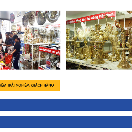
HÊM TRẢI NGHIỆM KHÁCH HÀNG