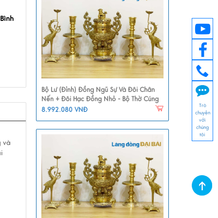
Bình
1
Bộ Lư (Đỉnh) Đồng Ngũ Sự Và Đôi Chân
Nến + Đôi Hạc Đồng Nhỏ - Bộ Thờ Cúng
Trò
MNV-DD21-1
8.992.080 VNĐ
chuyện
với
chúng
tôi
g và
i