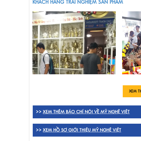
KHÁCH HÀNG TRẢI NGHIỆM SẢN PHẨM
XEM T
>>
XEM THÊM BÁO CHÍ NÓI VỀ MỸ NGHỆ VIỆT
>>
XEM HỒ SƠ GIỚI THIỆU MỸ NGHỆ VIỆT