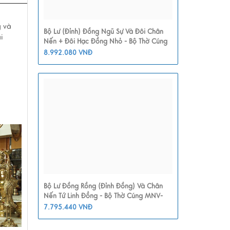
g và
Bộ Lư (Đỉnh) Đồng Ngũ Sự Và Đôi Chân
i
Nến + Đôi Hạc Đồng Nhỏ - Bộ Thờ Cúng
MNV-DD21-1
8.992.080 VNĐ
Bộ Lư Đồng Rồng (Đỉnh Đồng) Và Chân
Nến Tứ Linh Đồng - Bộ Thờ Cúng MNV-
DD19
7.795.440 VNĐ