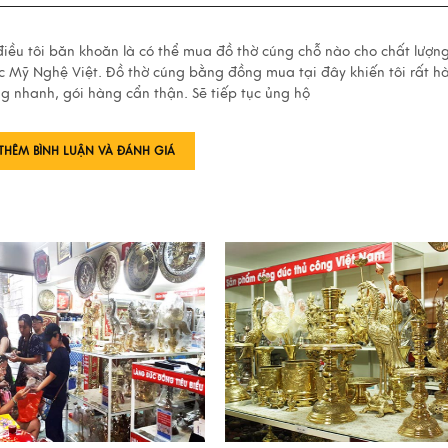
iều tôi băn khoăn là có thể mua đồ thờ cúng chỗ nào cho chất lượn
ược Mỹ Nghệ Việt. Đồ thờ cúng bằng đồng mua tại đây khiến tôi rất hà
g nhanh, gói hàng cẩn thận. Sẽ tiếp tục ủng hộ
THÊM BÌNH LUẬN VÀ ĐÁNH GIÁ