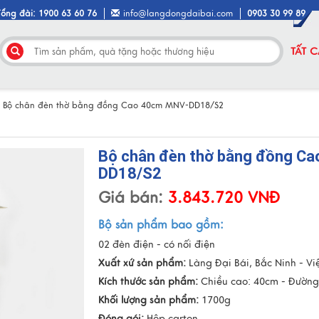
Tổng đài: 1900 63 60 76
info@langdongdaibai.com
0903 30 99 89
TẤT 
/
Bộ chân đèn thờ bằng đồng Cao 40cm MNV-DD18/S2
Bộ chân đèn thờ bằng đồng C
DD18/S2
Giá bán:
3.843.720 VNĐ
Bộ sản phẩm bao gồm:
02 đèn điện - có nối điện
Xuất xứ sản phẩm:
Làng Đại Bái, Bắc Ninh - V
Kích thước sản phẩm:
Chiều cao: 40cm - Đường
Khối lượng sản phẩm:
1700g
Đóng gói:
Hộp carton