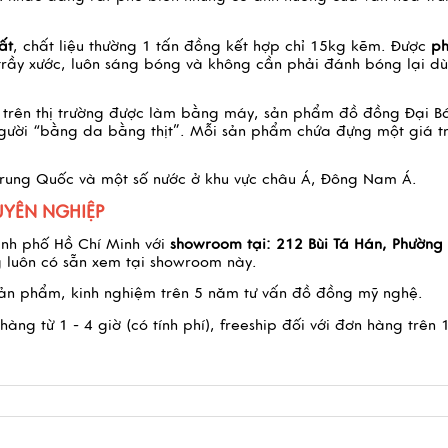
ất
, chất liệu thường 1 tấn đồng kết hợp chỉ 15kg kẽm. Được
p
rầy xước, luôn sáng bóng và không cần phải đánh bóng lại d
 trên thị trường được làm bằng máy, sản phẩm đồ đồng Đại B
người “bằng da bằng thịt”. Mỗi sản phẩm chứa đựng một giá tr
Trung Quốc và một số nước ở khu vực châu Á, Đông Nam Á.
YÊN NGHIỆP
ành phố Hồ Chí Minh với
showroom tại:
212 Bùi Tá Hán, Phường 
 luôn có sẵn xem tại showroom này.
 sản phẩm, kinh nghiệm trên 5 năm tư vấn đồ đồng mỹ nghệ.
àng từ 1 - 4 giờ (có tính phí), freeship đối với đơn hàng trên 