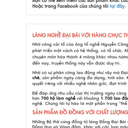
Bạn có thể xem thêm các sản phẩm khác của
Hoặc trang Facebook của chúng tôi
tại đây.
LÀNG NGHỀ ĐẠI BÁI VỚI HÀNG CHỤC 
Nhờ công cải tổ của ông tổ nghề Nguyễn Công
phát triển một cách có hệ thống, có tổ chức. 
chuyên môn hóa thành 4 mảng khác nhau tương
đến nay, truyền thống này vẫn được duy trì.
Nhờ có sự phân công lao động như vậy mà Đại 
chẽ
, sản phẩm ngày càng đa dạng, tinh xảo. K
quyết riêng với
nhiều nghệ nhân giỏi, đạt trình
Để đáp ứng nhu cầu của thị trường ngày càng
hơn
700 hộ làm nghề
với khoảng
1.700 lao độ
nghệ. Chúng tôi tự hào là một phần trong “th
SẢN PHẨM ĐỒ ĐỒNG VỚI CHẤT LƯỢNG
Những Bộ thờ cúng đồng từ làng Đồng Đại Bái
Đồng Hun và Vàng đậm, khác với các loại màu