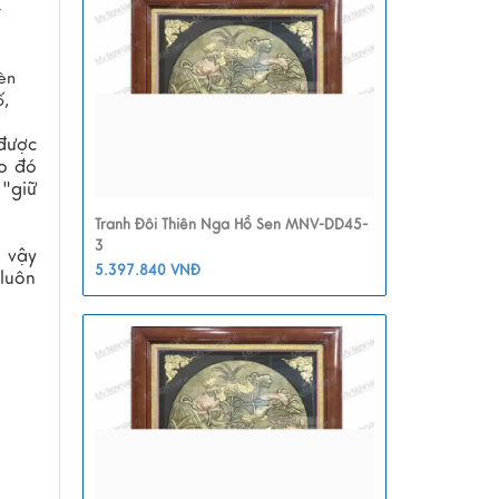
t
èn
ố,
 được
Do đó
 "giữ
Tranh Đôi Thiên Nga Hồ Sen MNV-DD45-
3
ì vậy
5.397.840 VNĐ
 luôn