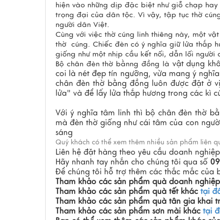
hiện vào những dịp đặc biệt như giỗ chạp hay 
trọng đại của dân tộc. Vì vậy, tập tục thờ cún
người dân Việt.
Cùng với việc thờ cúng linh thiêng này, một vậ
thờ
cúng. Chiếc đèn có ý nghĩa giữ lửa thắp 
giống như một nhịp cầu kết nối, dẫn lối người
vật dụng khôn
Bộ chân đèn thờ bằnng đồng
là
coi là nét đẹp tín ngưỡng, vừa mang ý nghĩ
chân đèn thờ bằng đồng
luôn được đặt ở vị
lửa" và để lấy lửa thắp hương trong các kì c
Với ý nghĩa tâm linh thì b
ộ chân đèn thờ b
mà đèn thờ giống như cái tâm của con người
sáng
Quý khách có thể xem thêm nhiều sản phẩm liên 
Liên hệ đặt hàng theo yêu cầu doanh nghiệp
Hãy nhanh tay nhắn cho chúng tôi qua số
09
Để chúng tôi hỗ trợ thêm các thắc mắc của 
Tham khảo các sản phẩm quà doanh nghiệ
Tham khảo các sản phẩm quà tết khác
tại đ
Tham khảo các sản phẩm quà tân gia khai t
Tham khảo các sản phẩm sơn mài khác
tại 