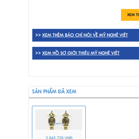
XEM T
>>
XEM THÊM BÁO CHÍ NÓI VỀ MỸ NGHỆ VIỆT
>>
XEM HỒ SƠ GIỚI THIỆU MỸ NGHỆ VIỆT
SẢN PHẨM ĐÃ XEM
3.843.720 VNĐ