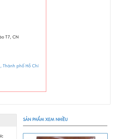
vào T7, CN
g, Thành phố Hồ Chí
SẢN PHẨM XEM NHIỀU
ực