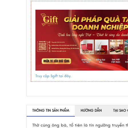
Truy cập Sgift tại đây.
THÔNG TIN SẢN PHẨM
HƯỚNG DẪN
TẠI SAO
Thờ cúng ông bà, tổ tiên là tín ngưỡng truyền 