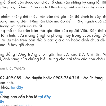
giỗ tổ mà còn được con cháu tổ chức vào những kỳ cúng lễ, tế
g ông bà, tổ tiên từ lâu đã trở thành một nét văn hóa đẹp của
t phẩm không thể thiếu trên bàn thờ gia tiên đó chính là cây đ
hương, mang đến những làn khói mờ ảo đến những người quá c
 dương với người đã khuất.
g thể thiếu trên bàn thờ gia tiên của người Việt. Đèn thờ
a tâm linh, vừa mang ý nghĩa phong thủy trong cuộc sống. 
 trí ưu tiên trên bàn thờ ở các gia đình hoặc đình chùa để
úng lễ hay giỗ chạp.
ằng đồng
tượng trưng cho ngôi thái cực của Đức Chí Tôn. V
, ánh sáng của chúng biểu trưng cho cái tâm của con cháu
quan khác
TẠI ĐÂY
02.409.089 - Ms Huyền
hoặc
0903.754.715 - Ms Phượng
bạn nhé.
p khác
tại đây
ây
rương cao cấp bán lẻ
tại đây
đây