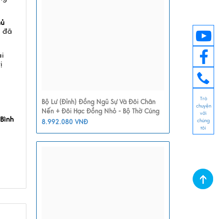
hủ
ù đã
ái
ị
Trò
Bộ Lư (Đỉnh) Đồng Ngũ Sự Và Đôi Chân
chuyện
Nến + Đôi Hạc Đồng Nhỏ - Bộ Thờ Cúng
với
Bình
MNV-DD21-1
chúng
8.992.080 VNĐ
tôi
1