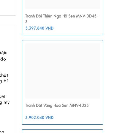
Tranh Đôi Thiên Nga Hồ Sen MNV-DD45-
3
5.397.840 VNĐ
được
 đó
chặt
g bí
với
g mỹ
Tranh Dát Vàng Hoa Sen MNV-TD23
3.902.040 VNĐ
ng