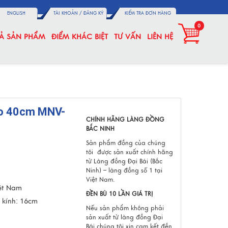
ENGLISH
TÀI KHOẢN /
ĐĂNG KÝ
KIỂM TRA ĐƠN HÀNG
0
CẢ SẢN PHẨM
ĐIỂM KHÁC BIỆT
TƯ VẤN
LIÊN HỆ
ao 40cm MNV-
CHÍNH HÃNG LÀNG ĐỒNG
BẮC NINH
Sản phẩm đồng của chúng
tôi được sản xuất
chính hãng
từ Làng đồng Đại Bái (Bắc
Ninh) – làng đồng số 1 tại
Việt Nam.
iệt Nam
ĐỀN BÙ 10 LẦN GIÁ TRỊ
 kính: 16cm
Nếu sản phẩm không phải
sản xuất từ làng đồng Đại
Bái chúng tôi xin cam kết đền