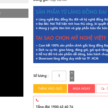
SẢN PHẨM TỪ LÀNG ĐỒNG ĐẠI 
I
⭐ Làng nghề đúc đồng lâu đời với kỷ nghệ đồng th
⭐ Đại Bái: Nơi Thể hiện tinh hoa thủ công, bí quyết
⭐ Mang ý nghĩa tâm linh và góp phần bảo tồn bản 
TẠI SAO CHỌN MỸ NGHỆ VIỆT?
⭐
Cam kết 100% sản phẩm chính gốc làng đồng Đại 
⭐ Dịch vụ uy tín: giao hàng, đóng gói, gói quà tặng
⭐ Hỗ trợ đổi trả sản phẩm dễ dàng, bảo hành chu
⭐ Showroom làng đồng duy nhất tại TP. HCM
Số lượng :
THÊM VÀO GIỎ
MUA NGAY
C
Tổng đài 1900 63 60 76