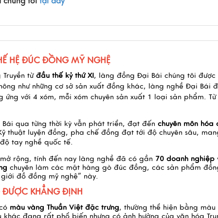
 chúng tôi
tại đây
THẾ HỆ ĐÚC ĐỒNG MỸ NGHỆ
 Truyền
từ
đầu thế kỷ thứ XI
, làng đồng Đại Bái chúng tôi được
Không như những cơ sở sản xuất đồng khác, làng nghề Đại Bái 
 ứng với 4 xóm, mỗi xóm chuyên sản xuất 1 loại sản phẩm. Từ
Bái qua từng thời kỳ vẫn phát triển, đạt đến
chuyên môn hóa 
ỹ thuật luyện đồng, pha chế đồng đạt tới độ chuyên sâu, man
 độ tay nghề quốc tế.
 mở rộng, tính đến nay làng nghề đã có gần
70 doanh nghiệp
ng
chuyên làm các mặt hàng gò đúc đồng, các sản phẩm đồn
ế giới đồ đồng mỹ nghệ” này.
 ĐƯỢC KHẲNG ĐỊNH
 có
màu vàng Thuần Việt đặc trưng
, thường thể hiện bằng màu
 khác đang rất phổ biến nhưng có ảnh hưởng của văn hóa Tru