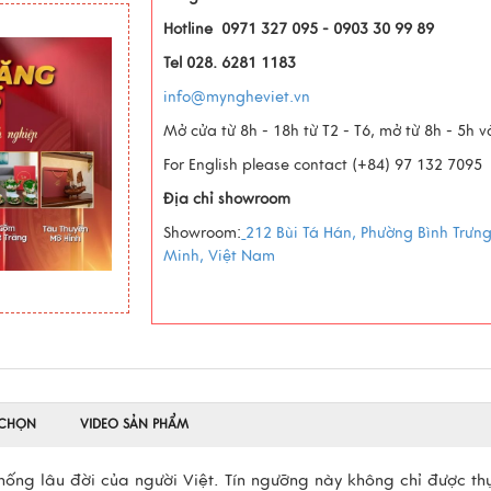
Hotline 0971 327 095 - 0903 30 99 89
Tel 028. 6281 1183
info@myngheviet.vn
Mở cửa từ 8h - 18h từ T2 - T6, mở từ 8h - 5h 
For English please contact (+84) 97 132 7095
Địa chỉ showroom
Showroom:
212 Bùi Tá Hán, Phường Bình Trưn
Minh, Việt Nam
 CHỌN
VIDEO SẢN PHẨM
thống lâu đời của người Việt. Tín ngưỡng này không chỉ được th