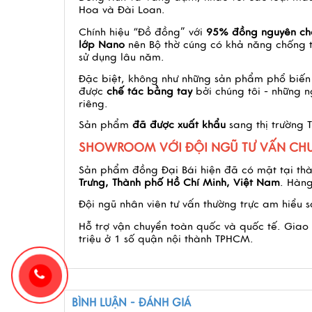
Hoa và Đài Loan.
Chính hiệu “Đồ đồng” với
95% đồng nguyên ch
lớp Nano
nên Bộ thờ cúng có khả năng chống t
sử dụng lâu năm.
Đặc biệt, không như những sản phẩm phổ biến
được
chế tác bằng tay
bởi chúng tôi - những 
riêng.
Sản phẩm
đã được xuất khẩu
sang thị trường 
SHOWROOM VỚI ĐỘI NGŨ TƯ VẤN CHU
Sản phẩm đồng Đại Bái hiện đã có mặt tại th
Trưng, Thành phố Hồ Chí Minh, Việt Nam
. Hàng
Đội ngũ nhân viên tư vấn thường trực am hiểu
Hỗ trợ vận chuyển toàn quốc và quốc tế. Giao h
triệu ở 1 số quận nội thành TPHCM.
BÌNH LUẬN - ĐÁNH GIÁ