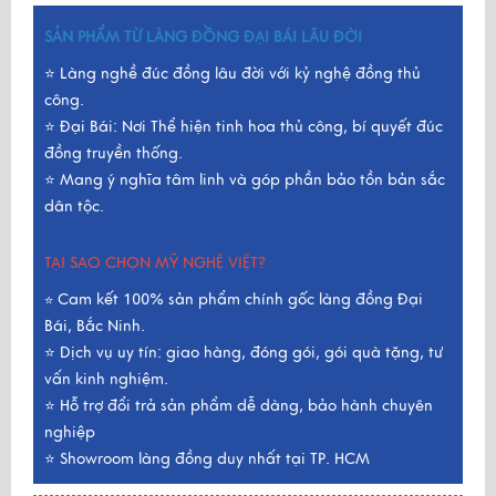
SẢN PHẨM TỪ LÀNG ĐỒNG ĐẠI BÁI LÂU ĐỜI
⭐ Làng nghề đúc đồng lâu đời với kỷ nghệ đồng thủ
công.
⭐ Đại Bái: Nơi Thể hiện tinh hoa thủ công, bí quyết đúc
đồng truyền thống.
⭐ Mang ý nghĩa tâm linh và góp phần bảo tồn bản sắc
dân tộc.
TẠI SAO CHỌN MỸ NGHỆ VIỆT?
Cam kết 100% sản phẩm chính gốc làng đồng Đại
⭐
Bái, Bắc Ninh.
⭐ Dịch vụ uy tín: giao hàng, đóng gói, gói quà tặng, tư
vấn kinh nghiệm.
⭐ Hỗ trợ đổi trả sản phẩm dễ dàng, bảo hành chuyên
nghiệp
⭐ Showroom làng đồng duy nhất tại TP. HCM