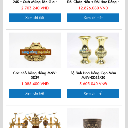
24K – Quà Mừng Tân Gia -
Đôi Chân Nến + Đôi Hạc Đồng -
MNVHD03
Bộ thờ cúng MNV-DD20
2.703.240 VNĐ
12.826.080 VNĐ
Xem chi tiết
Xem chi tiết
Cóc nhỏ bằng đồng MNV-
Bộ Bình Hoa Đồng Cạo Màu
DD39
MNV-DD33/30
1.085.400 VNĐ
3.605.040 VNĐ
Xem chi tiết
Xem chi tiết