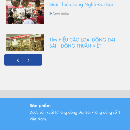
Giới Thiệu Làng Nghề Đại Bái
Xem thêm
TÌM HIỂU CÁC LOẠI ĐỒNG ĐẠI
BÁI - ĐỒNG THUẦN VIỆT
Xem thêm
Đồ Thờ Cúng Bằng Đồng Có
Những Ưu Điểm Gì? Lý Do Lựa
Chọn
Xem thêm
Sản phẩm
Được sản xuất từ làng đồng Đại Bái - làng đồng số 1
Những bộ ngũ sự đồng Đại Bái
Việt Nam.
đẹp nhất