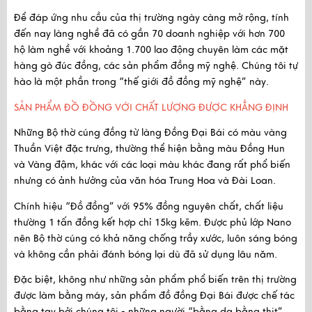
Để đáp ứng nhu cầu của thị trường ngày càng mở rộng, tính
đến nay làng nghề đã có gần
70 doanh nghiệp
với hơn
700
hộ làm nghề
với khoảng
1.700 lao động
chuyên làm các mặt
hàng gò đúc đồng, các sản phẩm đồng mỹ nghệ. Chúng tôi tự
hào là một phần trong “thế giới đồ đồng mỹ nghệ” này.
SẢN PHẨM ĐỒ ĐỒNG VỚI CHẤT LƯỢNG ĐƯỢC KHẲNG ĐỊNH
Những Bộ thờ cúng đồng từ làng Đồng Đại Bái có
màu vàng
Thuần Việt đặc trưng
, thường thể hiện bằng màu Đồng Hun
và Vàng đậm, khác với các loại màu khác đang rất phổ biến
nhưng có ảnh hưởng của văn hóa Trung Hoa và Đài Loan.
Chính hiệu “Đồ đồng” với
95% đồng nguyên chất
, chất liệu
thường 1 tấn đồng kết hợp chỉ 15kg kẽm. Được
phủ lớp Nano
nên Bộ thờ cúng có khả năng chống trầy xước, luôn sáng bóng
và không cần phải đánh bóng lại dù đã sử dụng lâu năm.
Đặc biệt, không như những sản phẩm phổ biến trên thị trường
được làm bằng máy, sản phẩm đồ đồng Đại Bái được
chế tác
bằng tay
bởi chúng tôi - những người “bằng da bằng thịt”.