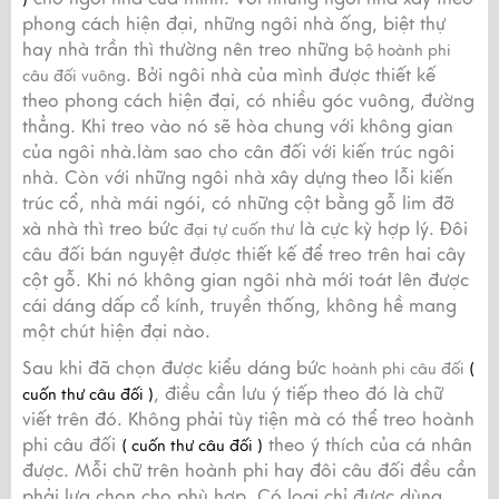
phong cách hiện đại, những ngôi nhà ống, biệt thự
hay nhà trần thì thường nên treo những
bộ hoành phi
. Bởi ngôi nhà của mình được thiết kế
câu đối vuông
theo phong cách hiện đại, có nhiều góc vuông, đường
thẳng. Khi treo vào nó sẽ hòa chung với không gian
của ngôi nhà.làm sao cho cân đối với kiến trúc ngôi
nhà. Còn với những ngôi nhà xây dựng theo lỗi kiến
trúc cổ, nhà mái ngói, có những cột bằng gỗ lim đỡ
xà nhà thì treo bức
là cực kỳ hợp lý. Đôi
đại tự cuốn thư
câu đối bán nguyệt được thiết kế để treo trên hai cây
cột gỗ. Khi nó không gian ngôi nhà mới toát lên được
cái dáng dấp cổ kính, truyền thống, không hề mang
một chút hiện đại nào.
Sau khi đã chọn được kiểu dáng bức
hoành phi câu đối
(
, điều cần lưu ý tiếp theo đó là chữ
cuốn thư câu đối )
viết trên đó. Không phải tùy tiện mà có thể treo hoành
phi câu đối
theo ý thích của cá nhân
( cuốn thư câu đối )
được. Mỗi chữ trên hoành phi hay đôi câu đối đều cần
phải lựa chọn cho phù hợp. Có loại chỉ được dùng