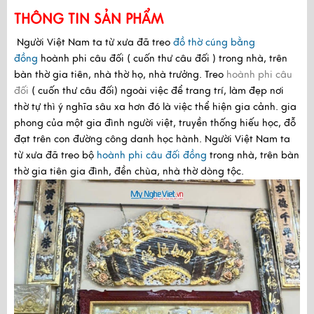
THÔNG TIN SẢN PHẨM
Người Việt Nam ta từ xưa đã treo
đồ thờ cúng bằng
đồng
hoành phi câu đối ( cuốn thư câu đối ) trong nhà, trên
bàn thờ gia tiên, nhà thờ họ, nhà trưởng. Treo
hoành phi câu
đối
( cuốn thư câu đối)
ngoài việc để trang trí, làm đẹp nơi
thờ tự thì ý nghĩa sâu xa hơn đó là việc thể hiện gia cảnh.
gia
phong của một gia đình người việt, truyền thống hiếu học, đỗ
đạt trên con đường công danh học hành.
Người Việt Nam ta
từ xưa đã treo
bộ
hoành phi câu đối đồng
trong nhà, trên bàn
thờ gia tiên gia đình, đền chùa, nhà thờ dòng tộc.