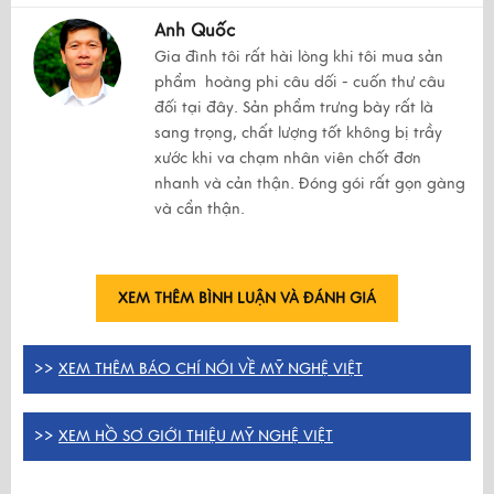
Anh Quốc
Gia đình tôi rất hài lòng khi tôi mua sản
phẩm hoàng phi câu dối - cuốn thư câu
đối tại đây. Sản phẩm trưng bày rất là
sang trọng, chất lượng tốt không bị trầy
xước khi va chạm nhân viên chốt đơn
nhanh và cản thận. Đóng gói rất gọn gàng
và cẩn thận.
XEM THÊM BÌNH LUẬN VÀ ĐÁNH GIÁ
>>
XEM THÊM BÁO CHÍ NÓI VỀ MỸ NGHỆ VIỆT
>>
XEM HỒ SƠ GIỚI THIỆU MỸ NGHỆ VIỆT