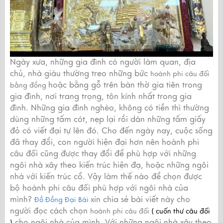
Ngày xưa, những gia đình có người làm quan, địa
chủ, nhà giàu thường treo những bức
hoành phi câu đối
hoặc bằng gỗ trên bàn thờ gia tiên trong
bằng đồng
gia đình, nơi trang trọng, tôn kính nhất trong gia
đình. Những gia đình nghèo, không có tiền thì thường
dùng những tấm cót, nẹp lại rồi dán những tấm giấy
đỏ có viết đại tự lên đó. Cho đến ngày nay, cuộc sống
đã thay đổi, con người hiện đại hơn nên hoành phi
câu đối cũng được thay đổi để phù hợp với những
ngôi nhà xây theo kiến trúc hiện đạ, hoặc những ngôi
nhà với kiến trúc cổ. Vậy làm thế nào để chọn được
bộ hoành phi câu đối phù hợp với ngôi nhà của
mình?
xin chia sẻ bài viết này cho
Đồ Đồng Đại Bái
người đọc cách chọn
hoành phi câu đối
( cuốn thư câu đối
cho ngôi nhà của mình. Với những ngôi nhà xây theo
)