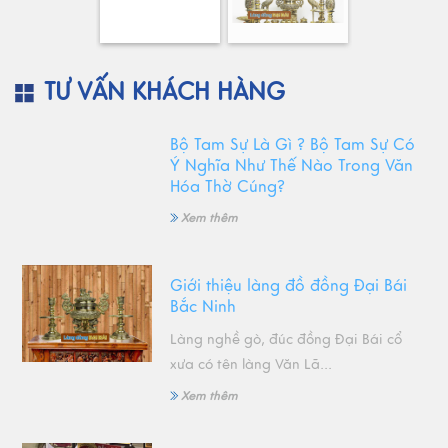
TƯ VẤN KHÁCH HÀNG
Bộ Tam Sự Là Gì ? Bộ Tam Sự Có
Ý Nghĩa Như Thế Nào Trong Văn
Hóa Thờ Cúng?
Xem thêm
Giới thiệu làng đồ đồng Đại Bái
Bắc Ninh
Làng nghề gò, đúc đồng Đại Bái cổ
xưa có tên làng Văn Lã...
Xem thêm