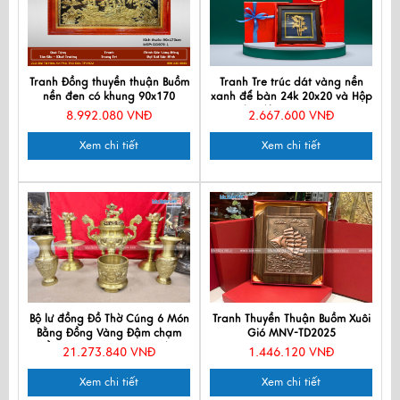
Tranh Đồng thuyền thuận Buồm
Tranh Tre trúc dát vàng nền
nền đen có khung 90x170
xanh để bàn 24k 20x20 và Hộp
DD979-1
xilot đỏ - MNVHD04.9
8.992.080 VNĐ
2.667.600 VNĐ
Xem chi tiết
Xem chi tiết
Bộ lư đồng Đồ Thờ Cúng 6 Món
Tranh Thuyền Thuận Buồm Xuôi
Bằng Đồng Vàng Đậm chạm
Gió MNV-TD2025
Rồng H50cm MNV-DD18/50
21.273.840 VNĐ
1.446.120 VNĐ
Xem chi tiết
Xem chi tiết