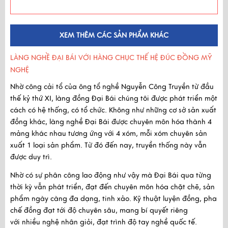
XEM THÊM CÁC SẢN PHẨM KHÁC
LÀNG NGHỀ ĐẠI BÁI VỚI HÀNG CHỤC THẾ HỆ ĐÚC ĐỒNG MỸ
NGHỆ
Nhờ công cải tổ của ông tổ nghề Nguyễn Công Truyền
từ
đầu
thế kỷ thứ XI
, làng đồng Đại Bái chúng tôi được phát triển một
cách có hệ thống, có tổ chức. Không như những cơ sở sản xuất
đồng khác, làng nghề Đại Bái được chuyên môn hóa thành 4
mảng khác nhau tương ứng với 4 xóm, mỗi xóm chuyên sản
xuất 1 loại sản phẩm. Từ đó đến nay, truyền thống này vẫn
được duy trì.
Nhờ có sự phân công lao động như vậy mà Đại Bái qua từng
thời kỳ vẫn phát triển, đạt đến
chuyên môn hóa chặt chẽ
, sản
phẩm ngày càng đa dạng, tinh xảo. Kỹ thuật luyện đồng, pha
chế đồng đạt tới độ chuyên sâu, mang bí quyết riêng
với
nhiều nghệ nhân giỏi, đạt trình độ tay nghề quốc tế.