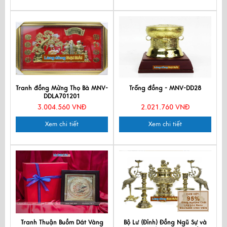
Tranh đồng Mừng Thọ Bà MNV-
Trống đồng - MNV-DD28
DDLA701201
3.004.560 VNĐ
2.021.760 VNĐ
Xem chi tiết
Xem chi tiết
Tranh Thuận Buồm Dát Vàng
Bộ Lư (Đỉnh) Đồng Ngũ Sự và