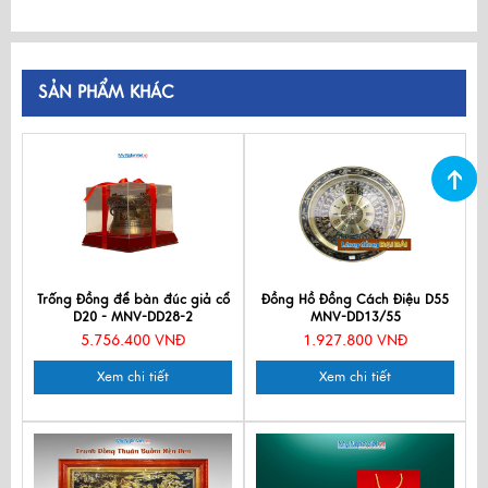
SẢN PHẨM KHÁC
Trống Đồng để bàn đúc giả cổ
Đồng Hồ Đồng Cách Điệu D55
D20 - MNV-DD28-2
MNV-DD13/55
5.756.400 VNĐ
1.927.800 VNĐ
Xem chi tiết
Xem chi tiết