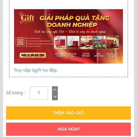
Truy cập Sgift tại đây.
Số lượng :
THÊM VÀO GIỎ
MUA NGAY