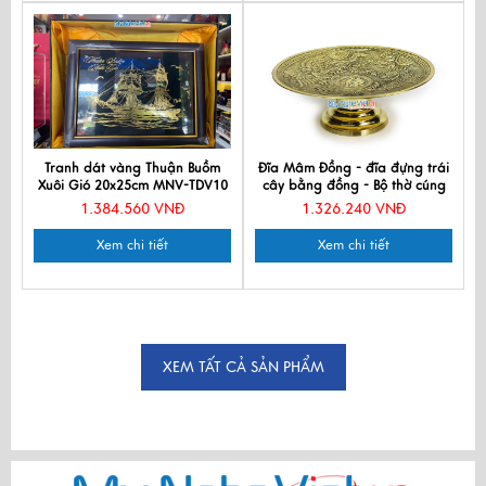
Tranh dát vàng Thuận Buồm
Đĩa Mâm Đồng - đĩa đựng trái
Xuôi Gió 20x25cm MNV-TDV10
cây bằng đồng - Bộ thờ cúng
MNV-DD23
1.384.560 VNĐ
1.326.240 VNĐ
Xem chi tiết
Xem chi tiết
XEM TẤT CẢ SẢN PHẨM