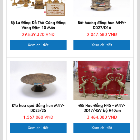
Bộ Lư Đồng Đồ Thờ Cúng Đồng
Bát hương đồng hun MNV-
Vàng Đậm 10 Món
DD27/D16
29.839.320 VNĐ
2.047.680 VNĐ
Xem chi tiết
Xem chi tiết
Đĩa hoa quả đồng hun MNV-
Đôi Hạc Đồng H45 - MNV-
DD23/25
DD17/45V bộ H40cm
1.567.080 VNĐ
3.484.080 VNĐ
Xem chi tiết
Xem chi tiết