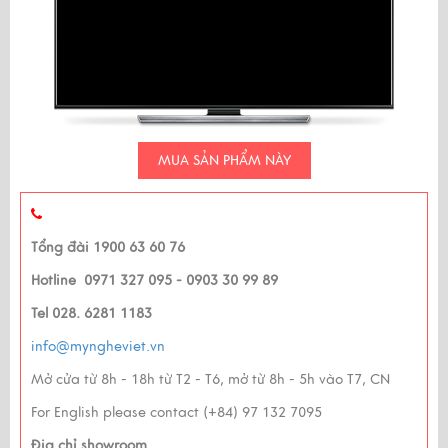
MUA SẢN PHẨM NÀY
Tổng đài 1900 63 60 76
Hotline 0971 327 095 - 0903 30 99 89
Tel 028. 6281 1183
info@myngheviet.vn
Mở cửa từ 8h - 18h từ T2 - T6, mở từ 8h - 5h vào T7, CN
For English please contact (+84) 97 132 7095
Địa chỉ showroom