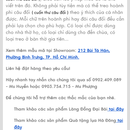
viết trên đó. Không phải tùy tiện mà có thể treo hoành
phi câu đối
theo ý thích của cá nhân
( cuốn thư câu đối )
được. Mỗi chữ trên hoành phi hay đôi câu đối đều cần
phải lựa chọn cho phù hợp. Có loại chỉ được dùng
cho nhà thờ họ, có loại chỉ dùng cho đền chùa, có
loại treo ở bàn thờ gia tiên…
Xem thêm mẫu mã tại Showroom:
212 Bùi Tá Hán,
Phường Bình Trưng, TP. Hồ Chí Minh.
Liên hệ đặt hàng theo yêu cầu!
Hãy nhanh tay nhắn cho chúng tôi qua số 0902.409.089
- Ms Huyền hoặc 0903.754.715 - Ms Phượng
Để chúng tôi hỗ trợ thêm các thắc mắc của bạn nhé.
Tham khảo các sản phẩm Làng Đồng Đại Bái
tại đây
Tham khảo các sản phẩm Quà tặng lụa Hà Đông
tại
đây