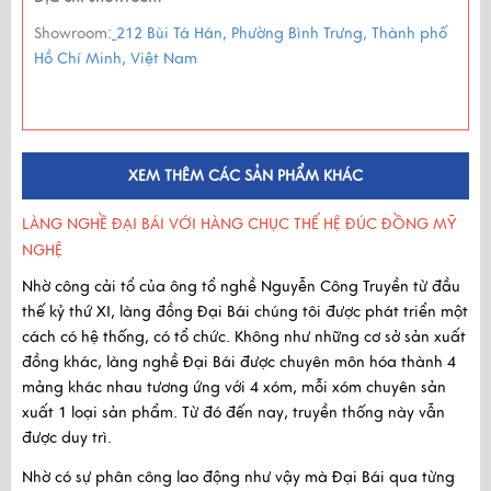
Showroom:
212 Bùi Tá Hán, Phường Bình Trưng, Thành phố
Hồ Chí Minh, Việt Nam
XEM THÊM CÁC SẢN PHẨM KHÁC
LÀNG NGHỀ ĐẠI BÁI VỚI HÀNG CHỤC THẾ HỆ ĐÚC ĐỒNG MỸ
NGHỆ
Nhờ công cải tổ của ông tổ nghề Nguyễn Công Truyền
từ
đầu
thế kỷ thứ XI
, làng đồng Đại Bái chúng tôi được phát triển một
cách có hệ thống, có tổ chức. Không như những cơ sở sản xuất
đồng khác, làng nghề Đại Bái được chuyên môn hóa thành 4
mảng khác nhau tương ứng với 4 xóm, mỗi xóm chuyên sản
xuất 1 loại sản phẩm. Từ đó đến nay, truyền thống này vẫn
được duy trì.
Nhờ có sự phân công lao động như vậy mà Đại Bái qua từng