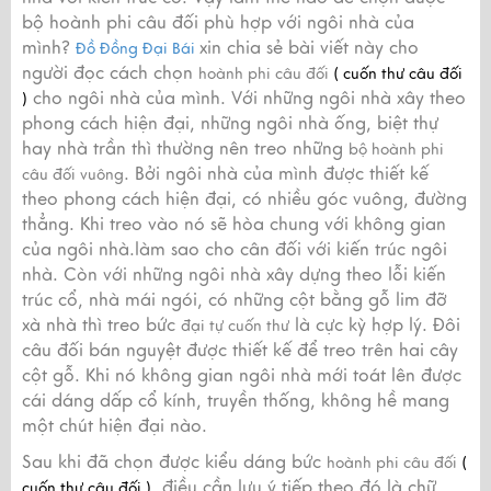
bộ hoành phi câu đối phù hợp với ngôi nhà của
mình?
xin chia sẻ bài viết này cho
Đồ Đồng Đại Bái
người đọc cách chọn
hoành phi câu đối
( cuốn thư câu đối
cho ngôi nhà của mình. Với những ngôi nhà xây theo
)
phong cách hiện đại, những ngôi nhà ống, biệt thự
hay nhà trần thì thường nên treo những
bộ hoành phi
. Bởi ngôi nhà của mình được thiết kế
câu đối vuông
theo phong cách hiện đại, có nhiều góc vuông, đường
thẳng. Khi treo vào nó sẽ hòa chung với không gian
của ngôi nhà.làm sao cho cân đối với kiến trúc ngôi
nhà. Còn với những ngôi nhà xây dựng theo lỗi kiến
trúc cổ, nhà mái ngói, có những cột bằng gỗ lim đỡ
xà nhà thì treo bức
là cực kỳ hợp lý. Đôi
đại tự cuốn thư
câu đối bán nguyệt được thiết kế để treo trên hai cây
cột gỗ. Khi nó không gian ngôi nhà mới toát lên được
cái dáng dấp cổ kính, truyền thống, không hề mang
một chút hiện đại nào.
Sau khi đã chọn được kiểu dáng bức
hoành phi câu đối
(
, điều cần lưu ý tiếp theo đó là chữ
cuốn thư câu đối )