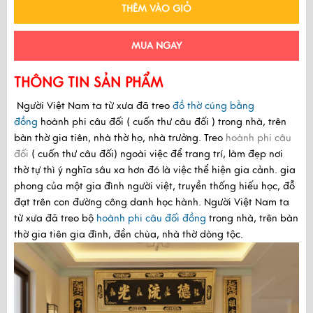
THÊM VÀO GIỎ
MUA NGAY
THÔNG TIN SẢN PHẨM
Người Việt Nam ta từ xưa đã treo
đồ thờ cúng bằng
đồng
hoành phi câu đối ( cuốn thư câu đối ) trong nhà, trên
bàn thờ gia tiên, nhà thờ họ, nhà trưởng. Treo
hoành phi câu
đối
( cuốn thư câu đối)
ngoài việc để trang trí, làm đẹp nơi
thờ tự thì ý nghĩa sâu xa hơn đó là việc thể hiện gia cảnh.
gia
phong của một gia đình người việt, truyền thống hiếu học, đỗ
đạt trên con đường công danh học hành.
Người Việt Nam ta
từ xưa đã treo
bộ
hoành phi câu đối đồng
trong nhà, trên bàn
thờ gia tiên gia đình, đền chùa, nhà thờ dòng tộc.