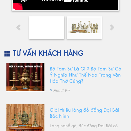
TƯ VẤN KHÁCH HÀNG
Bộ Tam Sự Là Gì ? Bộ Tam Sự Có
Ý Nghĩa Như Thế Nào Trong Văn
Hóa Thờ Cúng?
Xem thêm
Giới thiệu làng đồ đồng Đại Bái
Bắc Ninh
Làng nghề gò, đúc đồng Đại Bái cổ