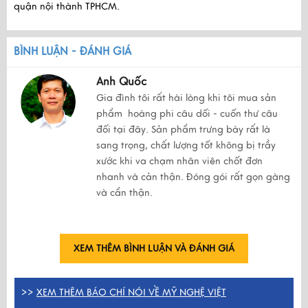
quận nội thành TPHCM.
BÌNH LUẬN - ĐÁNH GIÁ
Anh Quốc
Gia đình tôi rất hài lòng khi tôi mua sản
phẩm hoàng phi câu dối - cuốn thư câu
đối tại đây. Sản phẩm trưng bày rất là
sang trọng, chất lượng tốt không bị trầy
xước khi va chạm nhân viên chốt đơn
nhanh và cản thận. Đóng gói rất gọn gàng
và cẩn thận.
XEM THÊM BÌNH LUẬN VÀ ĐÁNH GIÁ
>>
XEM THÊM BÁO CHÍ NÓI VỀ MỸ NGHỆ VIỆT