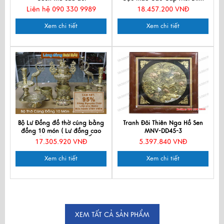
cao 55cm
Liên hệ 090 330 9989
18.457.200 VNĐ
Xem chi tiết
Xem chi tiết
Bộ Lư Đồng đồ thờ cúng bằng
Tranh Đôi Thiên Nga Hồ Sen
đồng 10 món ( Lư đồng cao
MNV-DD45-3
45cm ) 3 bát hương + Ống
17.305.920 VNĐ
5.397.840 VNĐ
hương
Xem chi tiết
Xem chi tiết
XEM TẤT CẢ SẢN PHẨM