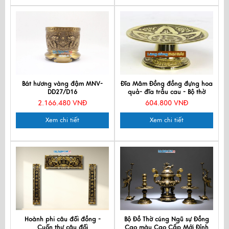
Bát hương vàng đậm MNV-
Đĩa Mâm Đồng đồng đựng hoa
DD27/D16
quả- đĩa trầu cau - Bộ thờ
cúng MNV-DD23
2.166.480 VNĐ
604.800 VNĐ
Xem chi tiết
Xem chi tiết
Hoành phi câu đối đồng -
Bộ Đồ Thờ cúng Ngũ sự Đồng
Cuốn thư câu đối
Cạo màu Cao Cấp Mới Đỉnh