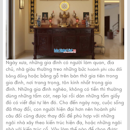
Ngày xưa, những gia đình có người làm quan, địa
chủ, nhà giàu thường treo những bức
hoành phi câu đối
hoặc bằng gỗ trên bàn thờ gia tiên trong
bằng đồng
gia đình, nơi trang trọng, tôn kính nhất trong gia
đình. Những gia đình nghèo, không có tiền thì thường
dùng những tấm cót, nẹp lại rồi dán những tấm giấy
đỏ có viết đại tự lên đó. Cho đến ngày nay, cuộc sống
đã thay đổi, con người hiện đại hơn nên hoành phi
câu đối cũng được thay đổi để phù hợp với những
ngôi nhà xây theo kiến trúc hiện đạ, hoặc những ngôi
nhà với kiến trúc cổ. Vậy làm thế nào để chọn được