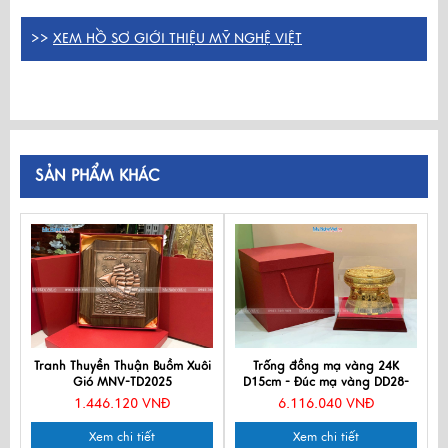
>>
XEM HỒ SƠ GIỚI THIỆU MỸ NGHỆ VIỆT
SẢN PHẨM KHÁC
Tranh Thuyền Thuận Buồm Xuôi
Trống đồng mạ vàng 24K
Gió MNV-TD2025
D15cm - Đúc mạ vàng DD28-
15D
1.446.120 VNĐ
6.116.040 VNĐ
Xem chi tiết
Xem chi tiết