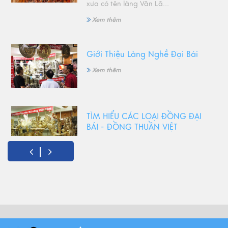
xưa có tên làng Văn Lã...
Xem thêm
Giới Thiệu Làng Nghề Đại Bái
Xem thêm
TÌM HIỂU CÁC LOẠI ĐỒNG ĐẠI
BÁI - ĐỒNG THUẦN VIỆT
Xem thêm
Đồ Thờ Cúng Bằng Đồng Có
Những Ưu Điểm Gì? Lý Do Lựa
Chọn
Xem thêm