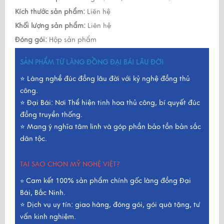
Kích thước sản phẩm:
Liên hệ
Khối lượng sản phẩm:
Liên hệ
Đóng gói:
Hộp sản phẩm
SẢN PHẨM TỪ LÀNG ĐỒNG ĐẠI BÁI LÂU ĐỜI
⭐ Làng nghề đúc đồng lâu đời với kỷ nghệ đồng thủ
công.
⭐ Đại Bái: Nơi Thể hiện tinh hoa thủ công, bí quyết đúc
đồng truyền thống.
⭐ Mang ý nghĩa tâm linh và góp phần bảo tồn bản sắc
dân tộc.
TẠI SAO CHỌN MỸ NGHỆ VIỆT?
Cam kết 100% sản phẩm chính gốc làng đồng Đại
⭐
Bái, Bắc Ninh.
⭐ Dịch vụ uy tín: giao hàng, đóng gói, gói quà tặng, tư
vấn kinh nghiệm.