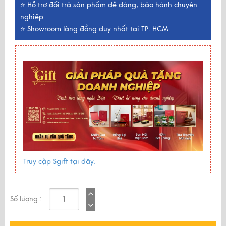
⭐ Hỗ trợ đổi trả sản phẩm dễ dàng, bảo hành chuyên
nghiệp
⭐ Showroom làng đồng duy nhất tại TP. HCM
Truy cập Sgift tại đây.
Số lượng :