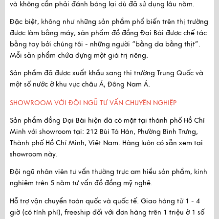
và không cần phải đánh bóng lại dù đã sử dụng lâu năm.
Đặc biệt, không như những sản phẩm phổ biến trên thị trường
được làm bằng máy, sản phẩm đồ đồng Đại Bái được
chế tác
bằng tay
bởi chúng tôi - những người “bằng da bằng thịt”.
Mỗi sản phẩm chứa đựng một giá trị riêng.
Sản phẩm
đã được xuất khẩu
sang thị trường Trung Quốc và
một số nước ở khu vực châu Á, Đông Nam Á.
SHOWROOM VỚI ĐỘI NGŨ TƯ VẤN CHUYÊN NGHIỆP
Sản phẩm đồng Đại Bái hiện đã có mặt tại thành phố Hồ Chí
Minh với
showroom tại:
212 Bùi Tá Hán, Phường Bình Trưng,
Thành phố Hồ Chí Minh, Việt Nam
. Hàng luôn có sẵn xem tại
showroom này.
Đội ngũ nhân viên tư vấn thường trực am hiểu sản phẩm, kinh
nghiệm trên 5 năm tư vấn đồ đồng mỹ nghệ.
Hỗ trợ vận chuyển toàn quốc và quốc tế. Giao hàng từ 1 - 4
giờ (có tính phí), freeship đối với đơn hàng trên 1 triệu ở 1 số