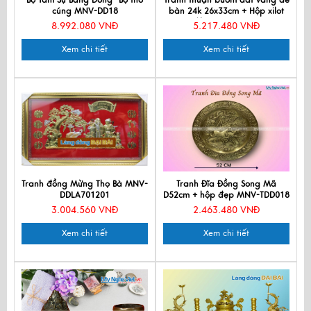
cúng MNV-DD18
bàn 24k 26x33cm + Hộp xilot
đỏ - MNVHD04.6
8.992.080 VNĐ
5.217.480 VNĐ
Xem chi tiết
Xem chi tiết
Tranh đồng Mừng Thọ Bà MNV-
Tranh Đĩa Đồng Song Mã
DDLA701201
D52cm + hộp đẹp MNV-TDD018
3.004.560 VNĐ
2.463.480 VNĐ
Xem chi tiết
Xem chi tiết