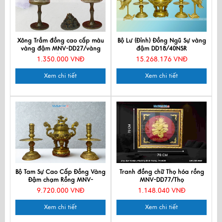
Xông Trầm đồng cao cấp màu
Bộ Lư (Đỉnh) Đồng Ngũ Sự vàng
vàng đậm MNV-DD27/vàng
đậm DD18/40NSR
đậm
1.350.000 VNĐ
15.268.176 VNĐ
Xem chi tiết
Xem chi tiết
Bộ Tam Sự Cao Cấp Đồng Vàng
Tranh đồng chữ Thọ hóa rồng
Đậm chạm Rồng MNV-
MNV-DD77/Thọ
DD18/40-2
9.720.000 VNĐ
1.148.040 VNĐ
Xem chi tiết
Xem chi tiết