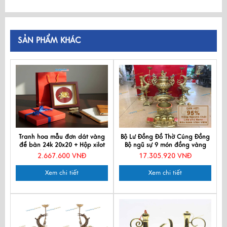
SẢN PHẨM KHÁC
Tranh hoa mẫu đơn dát vàng
Bộ Lư Đồng Đồ Thờ Cúng Đồng
để bàn 24k 20x20 + Hộp xilot
Bộ ngũ sự 9 món đồng vàng
đỏ - MNVHD04.5
MNV-BDD9M1
2.667.600 VNĐ
17.305.920 VNĐ
Xem chi tiết
Xem chi tiết