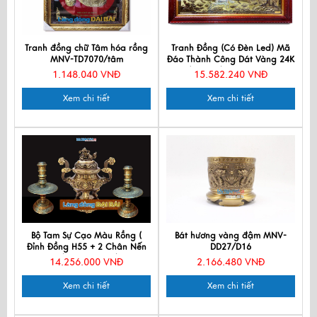
Tranh đồng chữ Tâm hóa rồng
Tranh Đồng (Có Đèn Led) Mã
MNV-TD7070/tâm
Đáo Thành Công Dát Vàng 24K
(90x170)cm DD60100
1.148.040 VNĐ
15.582.240 VNĐ
Xem chi tiết
Xem chi tiết
Bộ Tam Sự Cạo Màu Rồng (
Bát hương vàng đậm MNV-
Đỉnh Đồng H55 + 2 Chân Nến
DD27/D16
H43) MNV-DD18/55
14.256.000 VNĐ
2.166.480 VNĐ
Xem chi tiết
Xem chi tiết