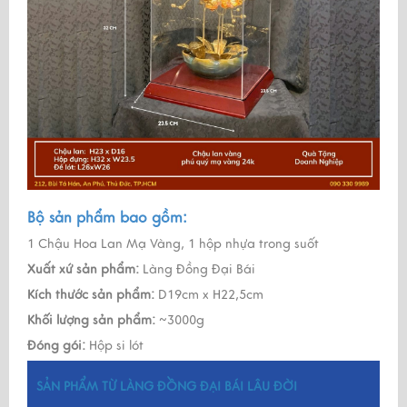
Bộ sản phẩm bao gồm:
1 Chậu Hoa Lan Mạ Vàng, 1 hộp nhựa trong suốt
Xuất xứ sản phẩm:
Làng Đồng Đại Bái
Kích thước sản phẩm:
D19cm x H22,5cm
Khối lượng sản phẩm:
~3000g
Đóng gói:
Hộp si lót
SẢN PHẨM TỪ LÀNG ĐỒNG ĐẠI BÁI LÂU ĐỜI