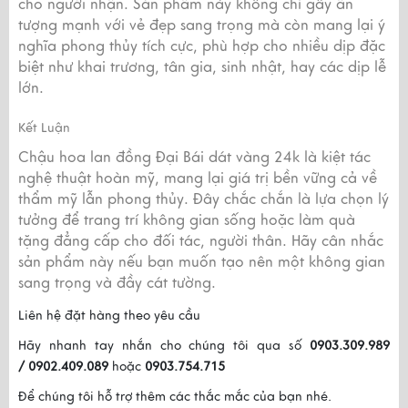
cho người nhận. Sản phẩm này không chỉ gây ấn
tượng mạnh với vẻ đẹp sang trọng mà còn mang lại ý
nghĩa phong thủy tích cực, phù hợp cho nhiều dịp đặc
biệt như khai trương, tân gia, sinh nhật, hay các dịp lễ
lớn.
Kết Luận
Chậu hoa lan đồng Đại Bái dát vàng 24k là kiệt tác
nghệ thuật hoàn mỹ, mang lại giá trị bền vững cả về
thẩm mỹ lẫn phong thủy. Đây chắc chắn là lựa chọn lý
tưởng để trang trí không gian sống hoặc làm quà
tặng đẳng cấp cho đối tác, người thân. Hãy cân nhắc
sản phẩm này nếu bạn muốn tạo nên một không gian
sang trọng và đầy cát tường.
Liên hệ đặt hàng theo yêu cầu
Hãy nhanh tay nhắn cho chúng tôi qua số
0903.309.989
/ 0902.409.089
hoặc
0903.754.715
Để chúng tôi hỗ trợ thêm các thắc mắc của bạn nhé.