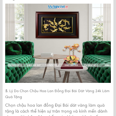
5.
Lý Do Chọn Chậu Hoa Lan Đồng Đại Bái Dát Vàng 24k Làm
Quà Tặng
Chọn chậu hoa lan đồng Đại Bái dát vàng làm quà
tặng là cách thể hiện sự trân trọng và kính mến dành