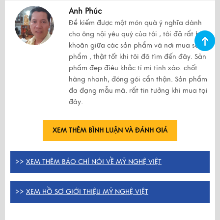
Anh Phúc
Để kiếm được một món quà ý nghĩa dành
cho ông nội yêu quý của tôi , tôi đã rất băn
khoăn giữa các sản phẩm và nơi mua sản
phẩm , thật tốt khi tôi đã tìm đến đây. Sản
phẩm đẹp điêu khắc tỉ mỉ tinh xảo. chốt
hàng nhanh, đóng gói cẩn thận. Sản phẩm
đa đạng mẫu mã. rất tin tưởng khi mua tại
đây.
XEM THÊM BÌNH LUẬN VÀ ĐÁNH GIÁ
>>
XEM THÊM BÁO CHÍ NÓI VỀ MỸ NGHỆ VIỆT
>>
XEM HỒ SƠ GIỚI THIỆU MỸ NGHỆ VIỆT