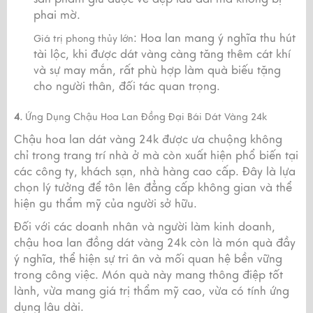
phai mờ.
: Hoa lan mang ý nghĩa thu hút
Giá trị phong thủy lớn
tài lộc, khi được dát vàng càng tăng thêm cát khí
và sự may mắn, rất phù hợp làm quà biếu tặng
cho người thân, đối tác quan trọng.
4.
Ứng Dụng Chậu Hoa Lan Đồng Đại Bái Dát Vàng 24k
Chậu hoa lan dát vàng 24k được ưa chuộng không
chỉ trong trang trí nhà ở mà còn xuất hiện phổ biến tại
các công ty, khách sạn, nhà hàng cao cấp. Đây là lựa
chọn lý tưởng để tôn lên đẳng cấp không gian và thể
hiện gu thẩm mỹ của người sở hữu.
Đối với các doanh nhân và người làm kinh doanh,
chậu hoa lan đồng dát vàng 24k còn là món quà đầy
ý nghĩa, thể hiện sự tri ân và mối quan hệ bền vững
trong công việc. Món quà này mang thông điệp tốt
lành, vừa mang giá trị thẩm mỹ cao, vừa có tính ứng
dụng lâu dài.