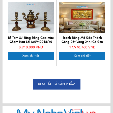
Bộ Tam Sự Bằng Đồng Cạo màu
Tranh Đồng Mã Đáo Thành
Chạm Hoa Sòi MNV-DD18/40
Công Dát Vàng 24K (Có Đèn
cao mau soi
Led) (90x170)cm DD60100
8.910.000 VNĐ
17.978.760 VNĐ
Xem chi tiết
Xem chi tiết
XEM TẤT CẢ SẢN PHẨM