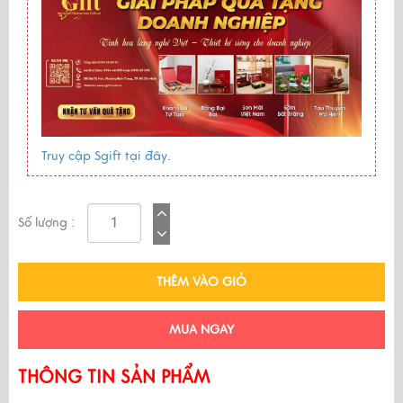
Truy cập Sgift tại đây.
Số lượng :
THÊM VÀO GIỎ
MUA NGAY
THÔNG TIN SẢN PHẨM