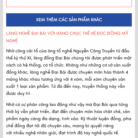
XEM THÊM CÁC SẢN PHẨM KHÁC
LÀNG NGHỀ ĐẠI BÁI VỚI HÀNG CHỤC THẾ HỆ ĐÚC ĐỒNG MỸ
NGHỆ
Nhờ công cải tổ của ông tổ nghề Nguyễn Công Truyền
từ
đầu
thế kỷ thứ XI
, làng đồng Đại Bái chúng tôi được phát triển một
cách có hệ thống, có tổ chức. Không như những cơ sở sản xuất
đồng khác, làng nghề Đại Bái được chuyên môn hóa thành 4
mảng khác nhau tương ứng với 4 xóm, mỗi xóm chuyên sản
xuất 1 loại sản phẩm. Từ đó đến nay, truyền thống này vẫn
được duy trì.
Nhờ có sự phân công lao động như vậy mà Đại Bái qua từng
thời kỳ vẫn phát triển, đạt đến
chuyên môn hóa chặt chẽ
, sản
phẩm ngày càng đa dạng, tinh xảo. Kỹ thuật luyện đồng, pha
chế đồng đạt tới độ chuyên sâu, mang bí quyết riêng
với
nhiều nghệ nhân giỏi, đạt trình độ tay nghề quốc tế.