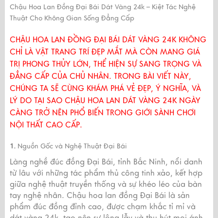
Chậu Hoa Lan Đồng Đại Bái Dát Vàng 24k – Kiệt Tác Nghệ
Thuật Cho Không Gian Sống Đẳng Cấp
CHẬU HOA LAN ĐỒNG ĐẠI BÁI DÁT VÀNG 24K KHÔNG
CHỈ LÀ VẬT TRANG TRÍ ĐẸP MẮT MÀ CÒN MANG GIÁ
TRỊ PHONG THỦY LỚN, THỂ HIỆN SỰ SANG TRỌNG VÀ
ĐẲNG CẤP CỦA CHỦ NHÂN. TRONG BÀI VIẾT NÀY,
CHÚNG TA SẼ CÙNG KHÁM PHÁ VẺ ĐẸP, Ý NGHĨA, VÀ
LÝ DO TẠI SAO CHẬU HOA LAN DÁT VÀNG 24K NGÀY
CÀNG TRỞ NÊN PHỔ BIẾN TRONG GIỚI SÀNH CHƠI
NỘI THẤT CAO CẤP.
1.
Nguồn Gốc và Nghệ Thuật Đại Bái
Làng nghề đúc đồng Đại Bái, tỉnh Bắc Ninh, nổi danh
từ lâu với những tác phẩm thủ công tinh xảo, kết hợp
giữa nghệ thuật truyền thống và sự khéo léo của bàn
tay nghệ nhân. Chậu hoa lan đồng Đại Bái là sản
phẩm đúc đồng đỉnh cao, được chạm khắc tỉ mỉ và