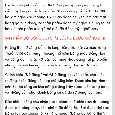
Để đáp ứng nhu cầu của thị trường ngày càng mở rộng, tính
đến nay làng nghề đã có gần
70 doanh nghiệp
với hơn
700
hộ làm nghề
với khoảng
1.700 lao động
chuyên làm các mặt
hàng gò đúc đồng, các sản phẩm đồng mỹ nghệ. Chúng tôi tự
hào là một phần trong “thế giới đồ đồng mỹ nghệ” này.
SẢN PHẨM ĐỒ ĐỒNG VỚI CHẤT LƯỢNG ĐƯỢC KHẲNG ĐỊNH
Những Bộ thờ cúng đồng từ làng Đồng Đại Bái có
màu vàng
Thuần Việt đặc trưng
, thường thể hiện bằng màu Đồng Hun
và Vàng đậm, khác với các loại màu khác đang rất phổ biến
nhưng có ảnh hưởng của văn hóa Trung Hoa và Đài Loan.
Chính hiệu “Đồ đồng” với
95% đồng nguyên chất
, chất liệu
thường 1 tấn đồng kết hợp chỉ 15kg kẽm. Được
phủ lớp Nano
nên Bộ thờ cúng có khả năng chống trầy xước, luôn sáng bóng
và không cần phải đánh bóng lại dù đã sử dụng lâu năm.
Đặc biệt, không như những sản phẩm phổ biến trên thị trường
được làm bằng máy, sản phẩm đồ đồng Đại Bái được
chế tác
bằng tay
bởi chúng tôi - những người “bằng da bằng thịt”.