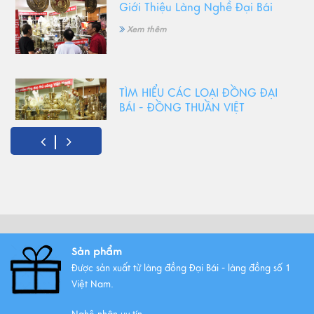
Giới Thiệu Làng Nghề Đại Bái
Xem thêm
TÌM HIỂU CÁC LOẠI ĐỒNG ĐẠI
BÁI - ĐỒNG THUẦN VIỆT
Xem thêm
Đồ Thờ Cúng Bằng Đồng Có
Những Ưu Điểm Gì? Lý Do Lựa
Chọn
Xem thêm
Sản phẩm
Được sản xuất từ làng đồng Đại Bái - làng đồng số 1
Những bộ ngũ sự đồng Đại Bái
Việt Nam.
đẹp nhất
Xem thêm