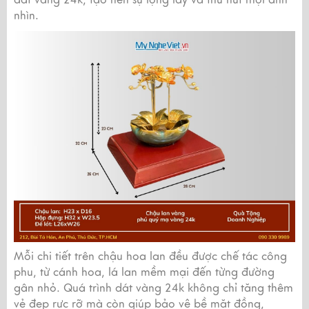
dát vàng 24k, tạo nên sự lộng lẫy và thu hút mọi ánh
nhìn.
Mỗi chi tiết trên chậu hoa lan đều được chế tác công
phu, từ cánh hoa, lá lan mềm mại đến từng đường
gân nhỏ. Quá trình dát vàng 24k không chỉ tăng thêm
vẻ đẹp rực rỡ mà còn giúp bảo vệ bề mặt đồng,