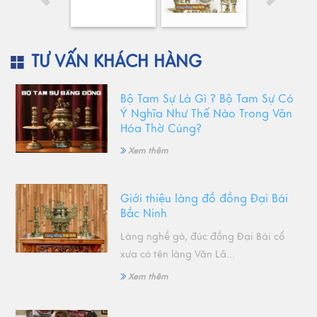
TƯ VẤN KHÁCH HÀNG
Bộ Tam Sự Là Gì ? Bộ Tam Sự Có
Ý Nghĩa Như Thế Nào Trong Văn
Hóa Thờ Cúng?
Xem thêm
Giới thiệu làng đồ đồng Đại Bái
Bắc Ninh
Làng nghề gò, đúc đồng Đại Bái cổ
xưa có tên làng Văn Lã...
Xem thêm