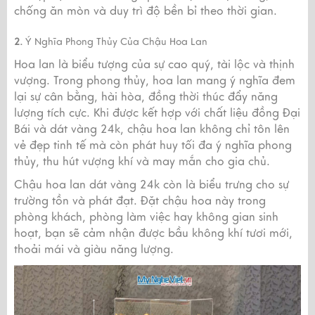
chống ăn mòn và duy trì độ bền bỉ theo thời gian.
2.
Ý Nghĩa Phong Thủy Của Chậu Hoa Lan
Hoa lan là biểu tượng của sự cao quý, tài lộc và thịnh
vượng. Trong phong thủy, hoa lan mang ý nghĩa đem
lại sự cân bằng, hài hòa, đồng thời thúc đẩy năng
lượng tích cực. Khi được kết hợp với chất liệu đồng Đại
Bái và dát vàng 24k, chậu hoa lan không chỉ tôn lên
vẻ đẹp tinh tế mà còn phát huy tối đa ý nghĩa phong
thủy, thu hút vượng khí và may mắn cho gia chủ.
Chậu hoa lan dát vàng 24k còn là biểu trưng cho sự
trường tồn và phát đạt. Đặt chậu hoa này trong
phòng khách, phòng làm việc hay không gian sinh
hoạt, bạn sẽ cảm nhận được bầu không khí tươi mới,
thoải mái và giàu năng lượng.