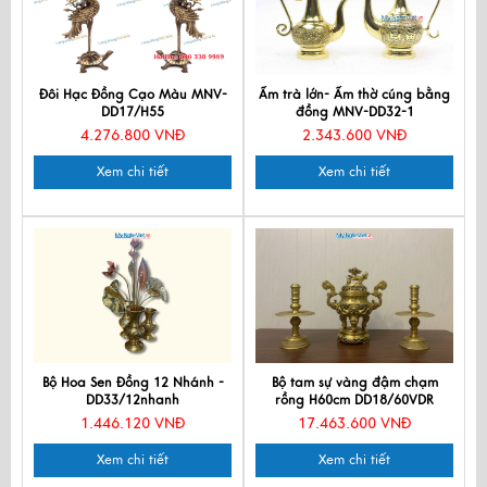
Đôi Hạc Đồng Cạo Màu MNV-
Ấm trà lớn- Ấm thờ cúng bằng
DD17/H55
đồng MNV-DD32-1
4.276.800 VNĐ
2.343.600 VNĐ
Xem chi tiết
Xem chi tiết
Bộ Hoa Sen Đồng 12 Nhánh -
Bộ tam sự vàng đậm chạm
DD33/12nhanh
rồng H60cm DD18/60VDR
1.446.120 VNĐ
17.463.600 VNĐ
Xem chi tiết
Xem chi tiết