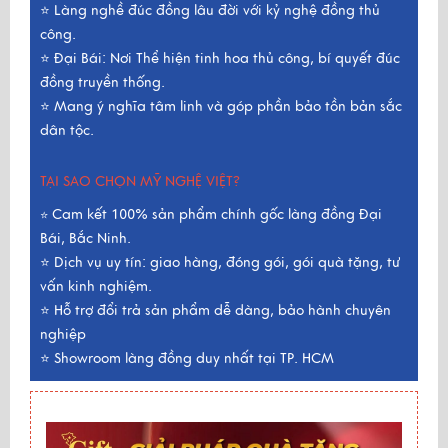
⭐ Làng nghề đúc đồng lâu đời với kỷ nghệ đồng thủ
công.
⭐ Đại Bái: Nơi Thể hiện tinh hoa thủ công, bí quyết đúc
đồng truyền thống.
⭐ Mang ý nghĩa tâm linh và góp phần bảo tồn bản sắc
dân tộc.
TẠI SAO CHỌN MỸ NGHỆ VIỆT?
Cam kết 100% sản phẩm chính gốc làng đồng Đại
⭐
Bái, Bắc Ninh.
⭐ Dịch vụ uy tín: giao hàng, đóng gói, gói quà tặng, tư
vấn kinh nghiệm.
⭐ Hỗ trợ đổi trả sản phẩm dễ dàng, bảo hành chuyên
nghiệp
⭐ Showroom làng đồng duy nhất tại TP. HCM