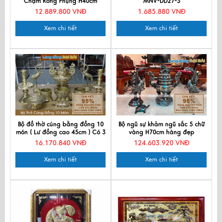
Chạm Rồng Phụng H40cm
MNV-DD27-3
DD18/40NS cao mau
12.889.800 VNĐ
1.685.880 VNĐ
Xem chi tiết
Xem chi tiết
Bộ đồ thờ cúng bằng đồng 10
Bộ ngũ sự khảm ngũ sắc 5 chữ
món ( Lư đồng cao 45cm ) Có 3
vàng H70cm hàng đẹp
Bát hương
DDNS18-70
16.170.840 VNĐ
124.603.920 VNĐ
Xem chi tiết
Xem chi tiết