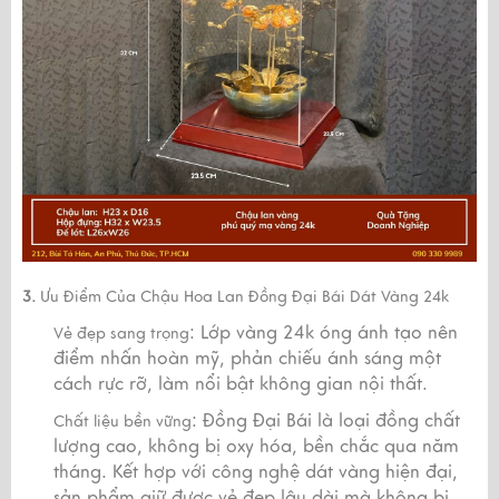
3.
Ưu Điểm Của Chậu Hoa Lan Đồng Đại Bái Dát Vàng 24k
: Lớp vàng 24k óng ánh tạo nên
Vẻ đẹp sang trọng
điểm nhấn hoàn mỹ, phản chiếu ánh sáng một
cách rực rỡ, làm nổi bật không gian nội thất.
: Đồng Đại Bái là loại đồng chất
Chất liệu bền vững
lượng cao, không bị oxy hóa, bền chắc qua năm
tháng. Kết hợp với công nghệ dát vàng hiện đại,
sản phẩm giữ được vẻ đẹp lâu dài mà không bị