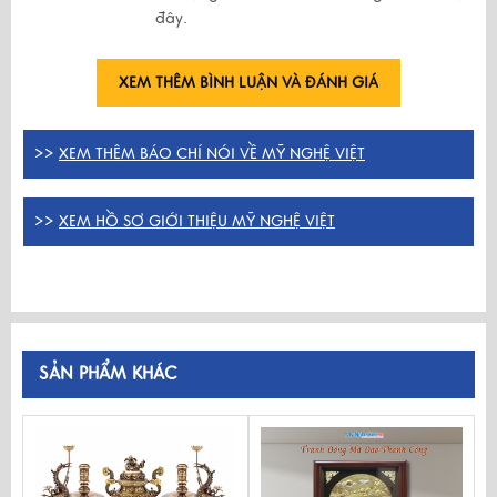
đây.
XEM THÊM BÌNH LUẬN VÀ ĐÁNH GIÁ
>>
XEM THÊM BÁO CHÍ NÓI VỀ MỸ NGHỆ VIỆT
>>
XEM HỒ SƠ GIỚI THIỆU MỸ NGHỆ VIỆT
SẢN PHẨM KHÁC