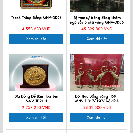
Tranh Trống Đồng MNV-DD06
Bộ tam sự bằng đồng khảm
ngũ sắc 5 chữ vàng MNV-DD06
4.558.680 VNĐ
45.829.800 VNĐ
Xem chi tiết
Xem chi tiết
Đĩa Đồng Để Bàn Hoa Sen
Đôi Hạc Đồng vàng H50 -
MNV-TD21-1
MNV-DD17/H50V bộ đỉnh
H45cm
2.257.200 VNĐ
3.801.600 VNĐ
Xem chi tiết
Xem chi tiết