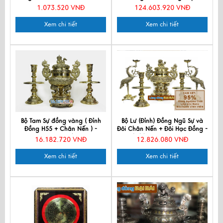
Gió MNV-DD012-2
DDNS18-70
1.073.520 VNĐ
124.603.920 VNĐ
Xem chi tiết
Xem chi tiết
Bộ Tam Sự đồng vàng ( Đỉnh
Bộ Lư (Đỉnh) Đồng Ngũ Sự và
Đồng H55 + Chân Nến ) -
Đôi Chân Nến + Đôi Hạc Đồng -
MNV-DD18/55V
Bộ thờ cúng MNV-DD20
16.182.720 VNĐ
12.826.080 VNĐ
Xem chi tiết
Xem chi tiết