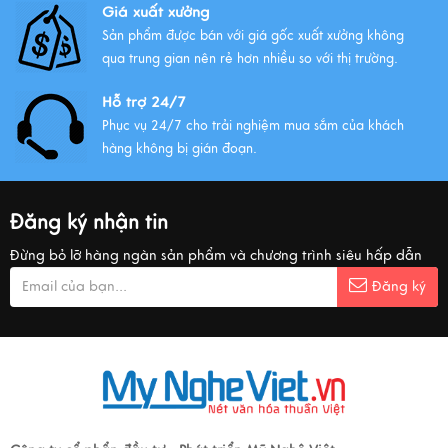
Giá xuất xưởng
Sản phẩm được bán với giá gốc xuất xưởng không
qua trung gian nên rẻ hơn nhiều so với thị trường.
Hỗ trợ 24/7
Phục vụ 24/7 cho trải nghiệm mua sắm của khách
hàng không bị gián đoạn.
Đăng ký nhận tin
Đừng bỏ lỡ hàng ngàn sản phẩm và chương trình siêu hấp dẫn
Đăng ký