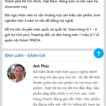
Thành phố Hồ Chí Minh, Việt Nam
. Hàng luôn có sẵn xem tại
showroom này.
Đội ngũ nhân viên tư vấn thường trực am hiểu sản phẩm, kinh
nghiệm trên 5 năm tư vấn đồ đồng mỹ nghệ.
Hỗ trợ vận chuyển toàn quốc và quốc tế. Giao hàng từ 1 - 4
giờ (có tính phí), freeship đối với đơn hàng trên 1 triệu ở 1 số
quận nội thành TPHCM.
BÌNH LUẬN - ĐÁNH GIÁ
Anh Phúc
Để kiếm được một món quà ý nghĩa dành
cho ông nội yêu quý của tôi , tôi đã rất băn
khoăn giữa các sản phẩm và nơi mua sản
phẩm , thật tốt khi tôi đã tìm đến đây. Sản
phẩm đẹp điêu khắc tỉ mỉ tinh xảo. chốt
hàng nhanh, đóng gói cẩn thận. Sản phẩm
đa đạng mẫu mã. rất tin tưởng khi mua tại