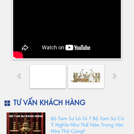
TƯ VẤN KHÁCH HÀNG
Bộ Tam Sự Là Gì ? Bộ Tam Sự Có
Ý Nghĩa Như Thế Nào Trong Văn
Hóa Thờ Cúng?