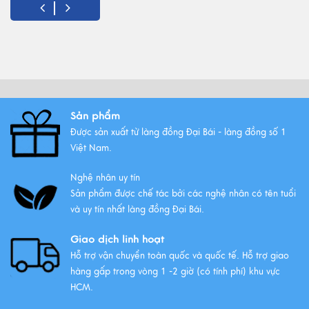
Đồ Thờ Cúng Bằng Đồng Có
Những Ưu Điểm Gì? Lý Do Lựa
Chọn
Xem thêm
Sản phẩm
Được sản xuất từ làng đồng Đại Bái - làng đồng số 1
Những bộ ngũ sự đồng Đại Bái
Việt Nam.
đẹp nhất
Xem thêm
Nghệ nhân uy tín
Sản phẩm được chế tác bởi các nghệ nhân có tên tuổi
và uy tín nhất làng đồng Đại Bái.
Giao dịch linh hoạt
Hỗ trợ vận chuyển toàn quốc và quốc tế. Hỗ trợ giao
hàng gấp trong vòng 1 -2 giờ (có tính phí) khu vực
HCM.