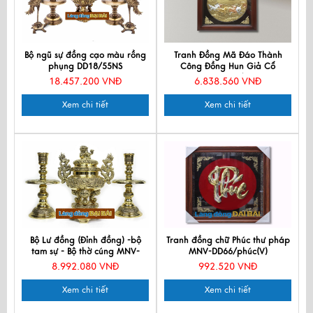
Bộ ngũ sự đồng cạo màu rồng
Tranh Đồng Mã Đáo Thành
phụng DD18/55NS
Công Đồng Hun Giả Cổ
DD8282/1
18.457.200 VNĐ
6.838.560 VNĐ
Xem chi tiết
Xem chi tiết
Bộ Lư đồng (Đỉnh đồng) -bộ
Tranh đồng chữ Phúc thư pháp
tam sự - Bộ thờ cúng MNV-
MNV-DD66/phúc(V)
DD18
8.992.080 VNĐ
992.520 VNĐ
Xem chi tiết
Xem chi tiết