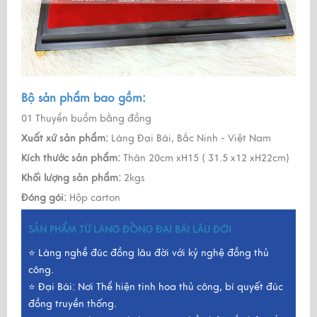
Bộ sản phẩm bao gồm:
01 Thuyền buồm bằng đồng
Xuất xứ sản phẩm:
Làng Đại Bái, Bắc Ninh - Việt Nam
Kích thước sản phẩm:
Thân 20cm xH15 ( 31.5 x12 xH22cm)
Khối lượng sản phẩm:
2kgs
Đóng gói:
Hộp carton
SẢN PHẨM TỪ LÀNG ĐỒNG ĐẠI BÁI LÂU ĐỜI
⭐ Làng nghề đúc đồng lâu đời với kỷ nghệ đồng thủ
công.
⭐ Đại Bái: Nơi Thể hiện tinh hoa thủ công, bí quyết đúc
đồng truyền thống.