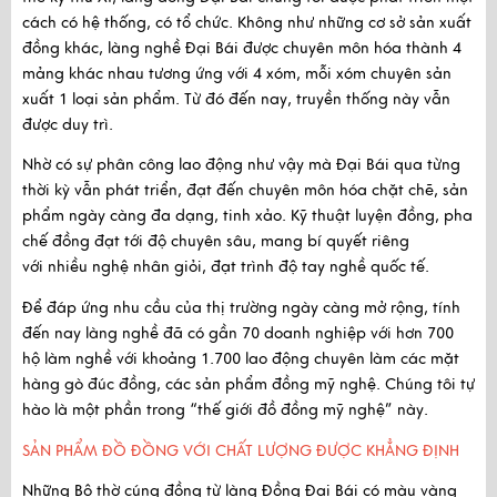
cách có hệ thống, có tổ chức. Không như những cơ sở sản xuất
đồng khác, làng nghề Đại Bái được chuyên môn hóa thành 4
mảng khác nhau tương ứng với 4 xóm, mỗi xóm chuyên sản
xuất 1 loại sản phẩm. Từ đó đến nay, truyền thống này vẫn
được duy trì.
Nhờ có sự phân công lao động như vậy mà Đại Bái qua từng
thời kỳ vẫn phát triển, đạt đến
chuyên môn hóa chặt chẽ
, sản
phẩm ngày càng đa dạng, tinh xảo. Kỹ thuật luyện đồng, pha
chế đồng đạt tới độ chuyên sâu, mang bí quyết riêng
với
nhiều nghệ nhân giỏi, đạt trình độ tay nghề quốc tế.
Để đáp ứng nhu cầu của thị trường ngày càng mở rộng, tính
đến nay làng nghề đã có gần
70 doanh nghiệp
với hơn
700
hộ làm nghề
với khoảng
1.700 lao động
chuyên làm các mặt
hàng gò đúc đồng, các sản phẩm đồng mỹ nghệ. Chúng tôi tự
hào là một phần trong “thế giới đồ đồng mỹ nghệ” này.
SẢN PHẨM ĐỒ ĐỒNG VỚI CHẤT LƯỢNG ĐƯỢC KHẲNG ĐỊNH
Những Bộ thờ cúng đồng từ làng Đồng Đại Bái có
màu vàng