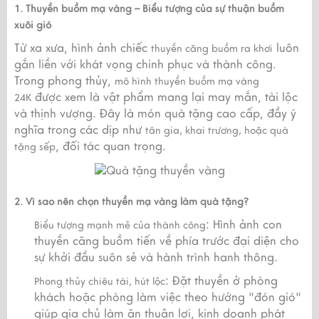
1. Thuyền buồm mạ vàng – Biểu tượng của sự thuận buồm
xuôi gió
Từ xa xưa, hình ảnh chiếc
luôn
thuyền căng buồm ra khơi
gắn liền với khát vọng chinh phục và thành công.
Trong phong thủy,
mô hình thuyền buồm mạ vàng
được xem là vật phẩm mang lại may mắn, tài lộc
24K
và thịnh vượng. Đây là món quà tặng cao cấp, đầy ý
nghĩa trong các dịp như
tân gia, khai trương, hoặc quà
, đối tác quan trọng.
tặng sếp
2. Vì sao nên chọn thuyền mạ vàng làm quà tặng?
: Hình ảnh con
Biểu tượng mạnh mẽ của thành công
thuyền căng buồm tiến về phía trước đại diện cho
sự khởi đầu suôn sẻ và hành trình hanh thông.
: Đặt thuyền ở phòng
Phong thủy chiêu tài, hút lộc
khách hoặc phòng làm việc theo hướng "đón gió"
giúp gia chủ làm ăn thuận lợi, kinh doanh phát