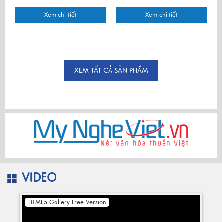
Xem chi tiết
Xem chi tiết
XEM TẤT CẢ SẢN PHẨM
VIDEO
HTML5 Gallery Free Version