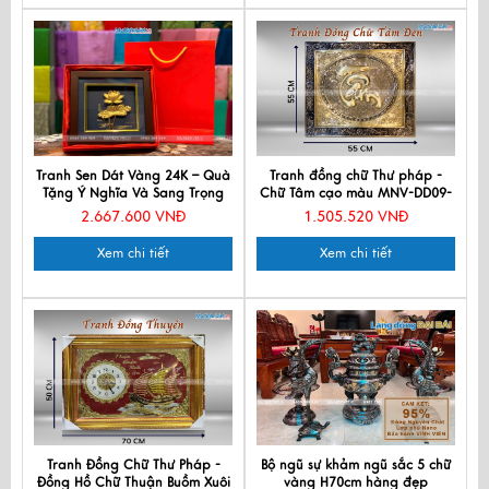
Tranh Sen Dát Vàng 24K – Quà
Tranh đồng chữ Thư pháp -
Tặng Ý Nghĩa Và Sang Trọng
Chữ Tâm cạo màu MNV-DD09-
MNVHD04.2
2
2.667.600 VNĐ
1.505.520 VNĐ
Xem chi tiết
Xem chi tiết
Tranh Đồng Chữ Thư Pháp -
Bộ ngũ sự khảm ngũ sắc 5 chữ
Đồng Hồ Chữ Thuận Buồm Xuôi
vàng H70cm hàng đẹp