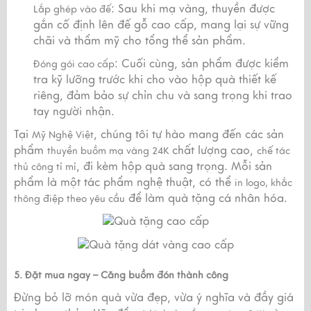
: Sau khi mạ vàng, thuyền được
Lắp ghép vào đế
gắn cố định lên đế gỗ cao cấp, mang lại sự vững
chãi và thẩm mỹ cho tổng thể sản phẩm.
: Cuối cùng, sản phẩm được kiểm
Đóng gói cao cấp
tra kỹ lưỡng trước khi cho vào hộp quà thiết kế
riêng, đảm bảo sự chỉn chu và sang trọng khi trao
tay người nhận.
Tại
, chúng tôi tự hào mang đến các sản
Mỹ Nghệ Việt
phẩm
chất lượng cao,
thuyền buồm mạ vàng 24K
chế tác
, đi kèm hộp quà sang trọng. Mỗi sản
thủ công tỉ mỉ
phẩm là một tác phẩm nghệ thuật, có thể
in logo, khắc
để làm quà tặng cá nhân hóa.
thông điệp theo yêu cầu
5. Đặt mua ngay – Căng buồm đón thành công
Đừng bỏ lỡ món quà vừa đẹp, vừa ý nghĩa và đầy giá