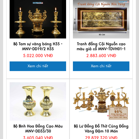
Bộ Tam sự vàng bóng H35 -
Tranh đồng Cội Nguồn cạo
MNV-DD19/2 H35
màu giả cổ MNV-TDVH01-1
5.022.000 VNĐ
2.883.600 VNĐ
Xem chi tiết
Xem chi tiết
Bộ Bình Hoa Đồng Cạo Màu
Bộ Lư Đồng Đồ Thờ Cúng Đồng
MNV-DD33/30
Vàng Đậm 10 Món
3.605.040 VNĐ
29.839.320 VNĐ