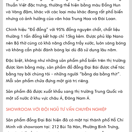
Thuần Việt đặc trưng
, thường thể hiện bằng màu Đồng Hun
và Vàng đậm, khác với các loại màu khác đang rất phổ biến
nhưng có ảnh hưởng của văn hóa Trung Hoa và Đài Loan.
Chính hiệu “Đồ đồng” với
95% đồng nguyên chất
, chất liệu
thường 1 tấn đồng kết hợp chỉ 15kg kẽm. Được
phủ lớp Nano
nên Bộ thờ cúng có khả năng chống trầy xước, luôn sáng bóng
và không cần phải đánh bóng lại dù đã sử dụng lâu năm.
Đặc biệt, không như những sản phẩm phổ biến trên thị trường
được làm bằng máy, sản phẩm đồ đồng Đại Bái được
chế tác
bằng tay
bởi chúng tôi - những người “bằng da bằng thịt”.
Mỗi sản phẩm chứa đựng một giá trị riêng.
Sản phẩm
đã được xuất khẩu
sang thị trường Trung Quốc và
một số nước ở khu vực châu Á, Đông Nam Á.
SHOWROOM VỚI ĐỘI NGŨ TƯ VẤN CHUYÊN NGHIỆP
Sản phẩm đồng Đại Bái hiện đã có mặt tại thành phố Hồ Chí
Minh với
showroom tại:
212 Bùi Tá Hán, Phường Bình Trưng,