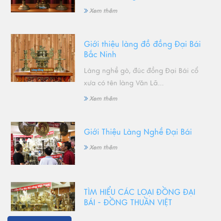
Xem thêm
Giới thiệu làng đồ đồng Đại Bái
Bắc Ninh
Làng nghề gò, đúc đồng Đại Bái cổ
xưa có tên làng Văn Lã...
Xem thêm
Giới Thiệu Làng Nghề Đại Bái
Xem thêm
TÌM HIỂU CÁC LOẠI ĐỒNG ĐẠI
BÁI - ĐỒNG THUẦN VIỆT
Xem thêm