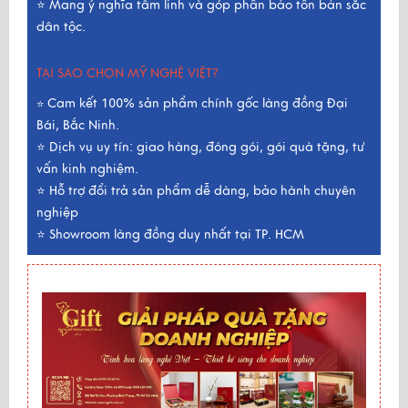
⭐ Mang ý nghĩa tâm linh và góp phần bảo tồn bản sắc
dân tộc.
TẠI SAO CHỌN MỸ NGHỆ VIỆT?
Cam kết 100% sản phẩm chính gốc làng đồng Đại
⭐
Bái, Bắc Ninh.
⭐ Dịch vụ uy tín: giao hàng, đóng gói, gói quà tặng, tư
vấn kinh nghiệm.
⭐ Hỗ trợ đổi trả sản phẩm dễ dàng, bảo hành chuyên
nghiệp
⭐ Showroom làng đồng duy nhất tại TP. HCM