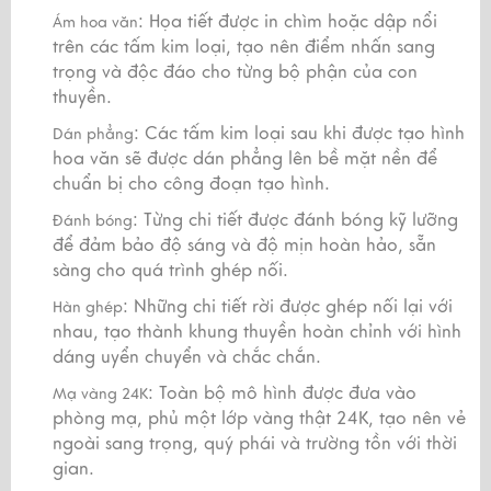
: Họa tiết được in chìm hoặc dập nổi
Ám hoa văn
trên các tấm kim loại, tạo nên điểm nhấn sang
trọng và độc đáo cho từng bộ phận của con
thuyền.
: Các tấm kim loại sau khi được tạo hình
Dán phẳng
hoa văn sẽ được dán phẳng lên bề mặt nền để
chuẩn bị cho công đoạn tạo hình.
: Từng chi tiết được đánh bóng kỹ lưỡng
Đánh bóng
để đảm bảo độ sáng và độ mịn hoàn hảo, sẵn
sàng cho quá trình ghép nối.
: Những chi tiết rời được ghép nối lại với
Hàn ghép
nhau, tạo thành khung thuyền hoàn chỉnh với hình
dáng uyển chuyển và chắc chắn.
: Toàn bộ mô hình được đưa vào
Mạ vàng 24K
phòng mạ, phủ một lớp vàng thật 24K, tạo nên vẻ
ngoài sang trọng, quý phái và trường tồn với thời
gian.