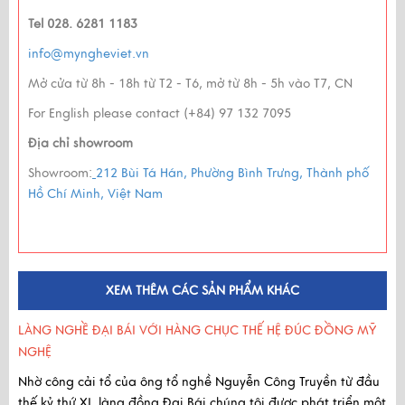
Tel 028. 6281 1183
info@myngheviet.vn
Mở cửa từ 8h - 18h từ T2 - T6, mở từ 8h - 5h vào T7, CN
For English please contact (+84) 97 132 7095
Địa chỉ showroom
Showroom:
212 Bùi Tá Hán, Phường Bình Trưng, Thành phố
Hồ Chí Minh, Việt Nam
XEM THÊM CÁC SẢN PHẨM KHÁC
LÀNG NGHỀ ĐẠI BÁI VỚI HÀNG CHỤC THẾ HỆ ĐÚC ĐỒNG MỸ
NGHỆ
Nhờ công cải tổ của ông tổ nghề Nguyễn Công Truyền
từ
đầu
thế kỷ thứ XI
, làng đồng Đại Bái chúng tôi được phát triển một