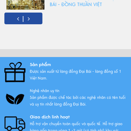
BÁI - ĐỒNG THUẦN VIỆT
Xem thêm
Đồ Thờ Cúng Bằng Đồng Có
Những Ưu Điểm Gì? Lý Do Lựa
Chọn
Xem thêm
Sản phẩm
Được sản xuất từ làng đồng Đại Bái - làng đồng số 1
Những bộ ngũ sự đồng Đại Bái
Việt Nam.
đẹp nhất
Xem thêm
Nghệ nhân uy tín
Sản phẩm được chế tác bởi các nghệ nhân có tên tuổi
và uy tín nhất làng đồng Đại Bái.
Giao dịch linh hoạt
Hỗ trợ vận chuyển toàn quốc và quốc tế. Hỗ trợ giao
hàng gấp trong vòng 1 -2 giờ (có tính phí) khu vực