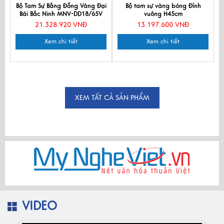
Bộ Tam Sự Bằng Đồng Vàng Đại
Bộ tam sự vàng bóng Đỉnh
Bái Bắc Ninh MNV-DD18/65V
vuông H45cm
21.328.920 VNĐ
13.197.600 VNĐ
Xem chi tiết
Xem chi tiết
XEM TẤT CẢ SẢN PHẨM
VIDEO