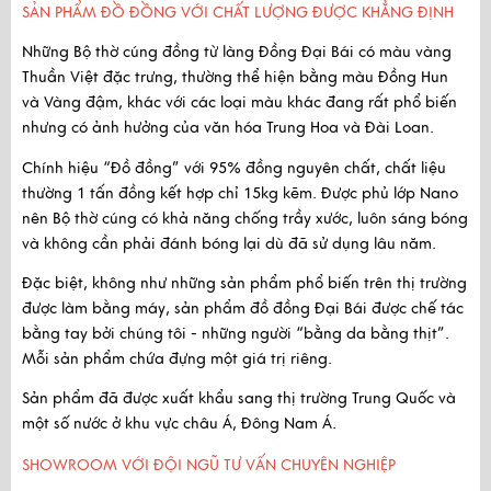
SẢN PHẨM ĐỒ ĐỒNG VỚI CHẤT LƯỢNG ĐƯỢC KHẲNG ĐỊNH
Những Bộ thờ cúng đồng từ làng Đồng Đại Bái có
màu vàng
Thuần Việt đặc trưng
, thường thể hiện bằng màu Đồng Hun
và Vàng đậm, khác với các loại màu khác đang rất phổ biến
nhưng có ảnh hưởng của văn hóa Trung Hoa và Đài Loan.
Chính hiệu “Đồ đồng” với
95% đồng nguyên chất
, chất liệu
thường 1 tấn đồng kết hợp chỉ 15kg kẽm. Được
phủ lớp Nano
nên Bộ thờ cúng có khả năng chống trầy xước, luôn sáng bóng
và không cần phải đánh bóng lại dù đã sử dụng lâu năm.
Đặc biệt, không như những sản phẩm phổ biến trên thị trường
được làm bằng máy, sản phẩm đồ đồng Đại Bái được
chế tác
bằng tay
bởi chúng tôi - những người “bằng da bằng thịt”.
Mỗi sản phẩm chứa đựng một giá trị riêng.
Sản phẩm
đã được xuất khẩu
sang thị trường Trung Quốc và
một số nước ở khu vực châu Á, Đông Nam Á.
SHOWROOM VỚI ĐỘI NGŨ TƯ VẤN CHUYÊN NGHIỆP