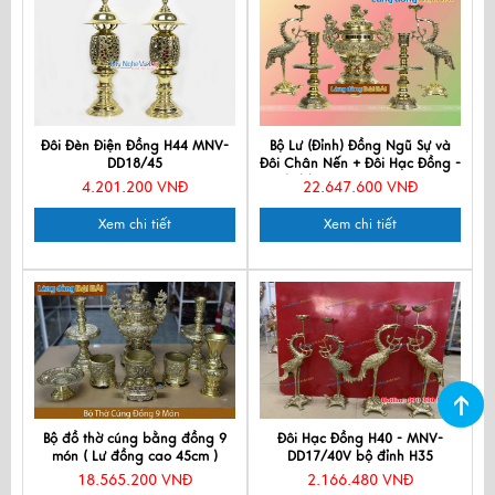
Đôi Đèn Điện Đồng H44 MNV-
Bộ Lư (Đỉnh) Đồng Ngũ Sự và
DD18/45
Đôi Chân Nến + Đôi Hạc Đồng -
Bộ thờ cúng MNV-DD20-55
4.201.200 VNĐ
22.647.600 VNĐ
Xem chi tiết
Xem chi tiết
Bộ đồ thờ cúng bằng đồng 9
Đôi Hạc Đồng H40 - MNV-
món ( Lư đồng cao 45cm )
DD17/40V bộ đỉnh H35
18.565.200 VNĐ
2.166.480 VNĐ