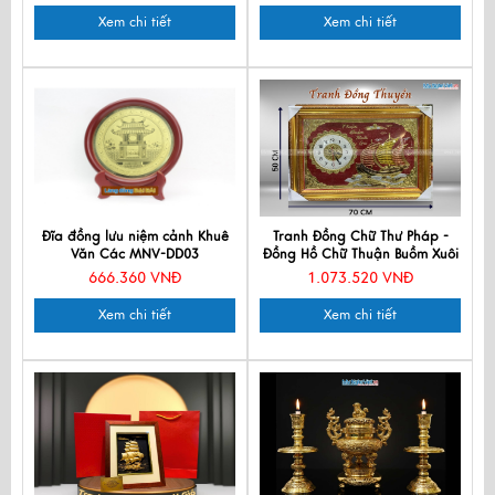
Xem chi tiết
Xem chi tiết
Đĩa đồng lưu niệm cảnh Khuê
Tranh Đồng Chữ Thư Pháp -
Văn Các MNV-DD03
Đồng Hồ Chữ Thuận Buồm Xuôi
Gió MNV-DD012-2
666.360 VNĐ
1.073.520 VNĐ
Xem chi tiết
Xem chi tiết