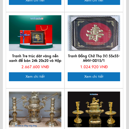
Xem chi tiết
Xem chi tiết
Tranh Tre trúc dát vàng nền
Tranh Đồng Chữ Thọ (V) 55x55-
xanh để bàn 24k 20x20 và Hộp
MNV-DD15/1
xilot đỏ - MNVHD04.9
2.667.600 VNĐ
1.024.920 VNĐ
Xem chi tiết
Xem chi tiết