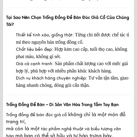
Tại Sao Nên Chọn Trống Đồng Để Bàn Đúc Giả Cổ Của Chúng
Tôi?
Từng chi tiết được chế tác tỉ
Thiết kế tinh xảo, giống thật:
mỉ theo nguyên bản trống đồng cổ.
Hợp kim cao cấp, tuổi thọ cao, không
Chất liệu bền đẹp:
phai màu, không gỉ sét.
Sản phẩm chất lượng cao với mức giá
Giá cả cạnh tranh:
hợp lý, phù hợp với nhiều phân khúc khách hàng.
Tư vấn tận tâm, giao
Dịch vụ khách hàng chuyên nghiệp:
hàng nhanh chóng, đóng gói cẩn thận.
Trống Đồng Để Bàn – Di Sản Văn Hóa Trong Tầm Tay Bạn
không chỉ là một món đồ
Trống đồng để bàn đúc giả cổ
trang trí,
mà còn là một
tác phẩm nghệ thuật và biểu tượng văn
mà bạn có thể sở hữu và tự hào trưng bày.
hóa