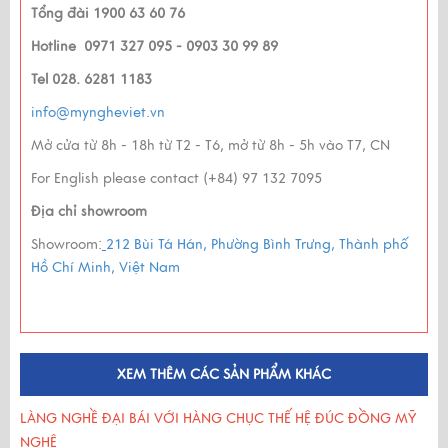
Tổng đài 1900 63 60 76
Hotline 0971 327 095 - 0903 30 99 89
Tel 028. 6281 1183
info@myngheviet.vn
Mở cửa từ 8h - 18h từ T2 - T6, mở từ 8h - 5h vào T7, CN
For English please contact (+84) 97 132 7095
Địa chỉ showroom
Showroom:
212 Bùi Tá Hán, Phường Bình Trưng, Thành phố
Hồ Chí Minh, Việt Nam
XEM THÊM CÁC SẢN PHẨM KHÁC
LÀNG NGHỀ ĐẠI BÁI VỚI HÀNG CHỤC THẾ HỆ ĐÚC ĐỒNG MỸ
NGHỆ