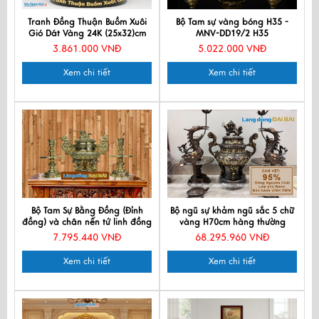
Tranh Đồng Thuận Buồm Xuôi
Bộ Tam sự vàng bóng H35 -
Gió Dát Vàng 24K (25x32)cm
MNV-DD19/2 H35
TD239-1
3.861.000 VNĐ
5.022.000 VNĐ
Xem chi tiết
Xem chi tiết
Bộ Tam Sự Bằng Đồng (Đỉnh
Bộ ngũ sự khảm ngũ sắc 5 chữ
đồng) và chân nến tứ linh đồng
vàng H70cm hàng thường
MNV-DD19
DDNS18-70T
7.795.440 VNĐ
68.295.960 VNĐ
Xem chi tiết
Xem chi tiết