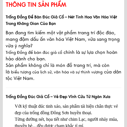
THÔNG TIN SẢN PHẨM
Trống Đồng Để Bàn Đúc Giả Cổ – Nét Tinh Hoa Văn Hóa Việt
Trong Không Gian Của Bạn
Bạn đang tìm kiếm một vật phẩm trang trí độc đáo,
mang đậm dấu ấn văn hóa Việt Nam, vừa sang trọng
vừa ý nghĩa?
chính là sự lựa chọn hoàn
Trống Đồng để bàn đúc giả cổ
hảo dành cho bạn.
Sản phẩm không chỉ là món đồ trang trí, mà còn
là
của dân
biểu tượng của lịch sử, văn hóa và sự thịnh vượng
tộc Việt Nam.
Trống Đồng Đúc Giả Cổ – Vẻ Đẹp Vĩnh Cửu Từ Ngàn Xưa
Với kỹ thuật đúc tinh xảo, sản phẩm tái hiện chân thực vẻ
đẹp của trống đồng Đông Sơn huyền thoại.
Từng đường nét, họa tiết như chim Lạc, người nhảy múa,
thuyền bè... đều được chạm khắc tỉ mỉ.