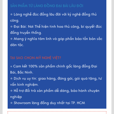
SẢN PHẨM TỪ LÀNG ĐỒNG ĐẠI BÁI LÂU ĐỜI
⭐ Làng nghề đúc đồng lâu đời với kỷ nghệ đồng thủ
công.
⭐ Đại Bái: Nơi Thể hiện tinh hoa thủ công, bí quyết đúc
đồng truyền thống.
⭐ Mang ý nghĩa tâm linh và góp phần bảo tồn bản sắc
dân tộc.
TẠI SAO CHỌN MỸ NGHỆ VIỆT?
Cam kết 100% sản phẩm chính gốc làng đồng Đại
⭐
Bái, Bắc Ninh.
⭐ Dịch vụ uy tín: giao hàng, đóng gói, gói quà tặng, tư
vấn kinh nghiệm.
⭐ Hỗ trợ đổi trả sản phẩm dễ dàng, bảo hành chuyên
nghiệp
⭐ Showroom làng đồng duy nhất tại TP. HCM