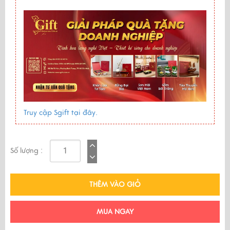
Truy cập Sgift tại đây.
Số lượng :
THÊM VÀO GIỎ
MUA NGAY