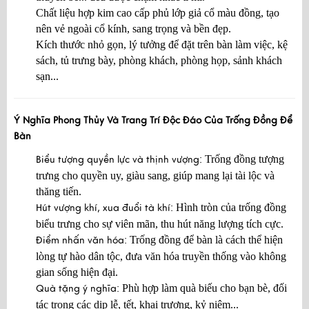
Chất liệu hợp kim cao cấp phủ lớp giả cổ màu đồng, tạo
nên vẻ ngoài cổ kính, sang trọng và bền đẹp.
Kích thước nhỏ gọn, lý tưởng để đặt trên bàn làm việc, kệ
sách, tủ trưng bày, phòng khách, phòng họp, sảnh khách
sạn...
Ý Nghĩa Phong Thủy Và Trang Trí Độc Đáo Của Trống Đồng Để
Bàn
Trống đồng tượng
Biểu tượng quyền lực và thịnh vượng:
trưng cho quyền uy, giàu sang, giúp mang lại tài lộc và
thăng tiến.
Hình tròn của trống đồng
Hút vượng khí, xua đuổi tà khí:
biểu trưng cho sự viên mãn, thu hút năng lượng tích cực.
Trống đồng để bàn là cách thể hiện
Điểm nhấn văn hóa:
lòng tự hào dân tộc, đưa văn hóa truyền thống vào không
gian sống hiện đại.
Phù hợp làm quà biếu cho bạn bè, đối
Quà tặng ý nghĩa:
tác trong các dịp lễ, tết, khai trương, kỷ niệm...