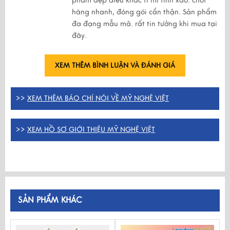
phẩm đẹp điêu khắc tỉ mỉ tinh xảo. chốt
hàng nhanh, đóng gói cẩn thận. Sản phẩm
đa đạng mẫu mã. rất tin tưởng khi mua tại
đây.
XEM THÊM BÌNH LUẬN VÀ ĐÁNH GIÁ
>>
XEM THÊM BÁO CHÍ NÓI VỀ MỸ NGHỆ VIỆT
>>
XEM HỒ SƠ GIỚI THIỆU MỸ NGHỆ VIỆT
SẢN PHẨM KHÁC