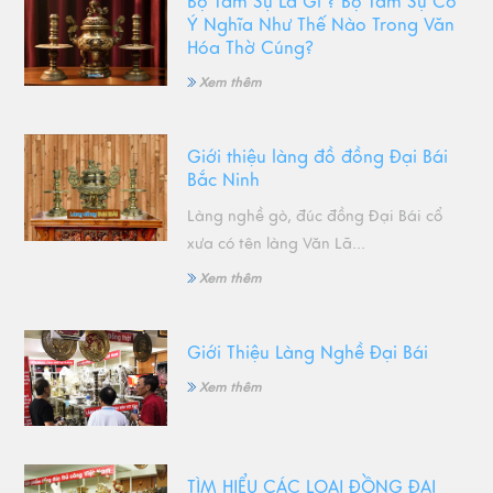
Bộ Tam Sự Là Gì ? Bộ Tam Sự Có
Ý Nghĩa Như Thế Nào Trong Văn
Hóa Thờ Cúng?
Xem thêm
Giới thiệu làng đồ đồng Đại Bái
Bắc Ninh
Làng nghề gò, đúc đồng Đại Bái cổ
xưa có tên làng Văn Lã...
Xem thêm
Giới Thiệu Làng Nghề Đại Bái
Xem thêm
TÌM HIỂU CÁC LOẠI ĐỒNG ĐẠI