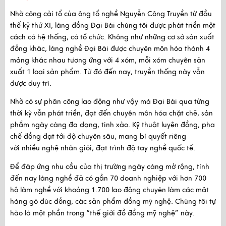
Nhờ công cải tổ của ông tổ nghề Nguyễn Công Truyền
từ
đầu
thế kỷ thứ XI
, làng đồng Đại Bái chúng tôi được phát triển một
cách có hệ thống, có tổ chức. Không như những cơ sở sản xuất
đồng khác, làng nghề Đại Bái được chuyên môn hóa thành 4
mảng khác nhau tương ứng với 4 xóm, mỗi xóm chuyên sản
xuất 1 loại sản phẩm. Từ đó đến nay, truyền thống này vẫn
được duy trì.
Nhờ có sự phân công lao động như vậy mà Đại Bái qua từng
thời kỳ vẫn phát triển, đạt đến
chuyên môn hóa chặt chẽ
, sản
phẩm ngày càng đa dạng, tinh xảo. Kỹ thuật luyện đồng, pha
chế đồng đạt tới độ chuyên sâu, mang bí quyết riêng
với
nhiều nghệ nhân giỏi, đạt trình độ tay nghề quốc tế.
Để đáp ứng nhu cầu của thị trường ngày càng mở rộng, tính
đến nay làng nghề đã có gần
70 doanh nghiệp
với hơn
700
hộ làm nghề
với khoảng
1.700 lao động
chuyên làm các mặt
hàng gò đúc đồng, các sản phẩm đồng mỹ nghệ. Chúng tôi tự
hào là một phần trong “thế giới đồ đồng mỹ nghệ” này.