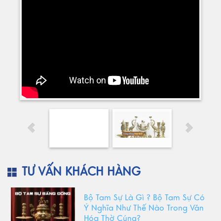
TƯ VẤN KHÁCH HÀNG
Bộ Tam Sự Là Gì ? Bộ Tam Sự Có
Ý Nghĩa Như Thế Nào Trong Văn
Hóa Thờ Cúng?