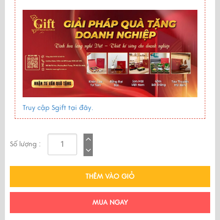
Truy cập Sgift tại đây.
Số lượng :
THÊM VÀO GIỎ
MUA NGAY