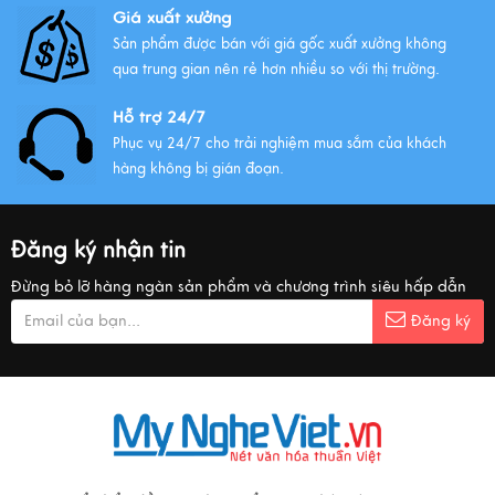
Giá xuất xưởng
Sản phẩm được bán với giá gốc xuất xưởng không
qua trung gian nên rẻ hơn nhiều so với thị trường.
Hỗ trợ 24/7
Phục vụ 24/7 cho trải nghiệm mua sắm của khách
hàng không bị gián đoạn.
Đăng ký nhận tin
Đừng bỏ lỡ hàng ngàn sản phẩm và chương trình siêu hấp dẫn
Đăng ký