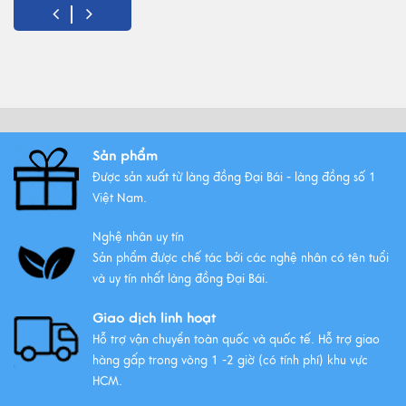
Đồ Thờ Cúng Bằng Đồng Có
Những Ưu Điểm Gì? Lý Do Lựa
Chọn
Xem thêm
Sản phẩm
Được sản xuất từ làng đồng Đại Bái - làng đồng số 1
Những bộ ngũ sự đồng Đại Bái
Việt Nam.
đẹp nhất
Xem thêm
Nghệ nhân uy tín
Sản phẩm được chế tác bởi các nghệ nhân có tên tuổi
và uy tín nhất làng đồng Đại Bái.
Giao dịch linh hoạt
Hỗ trợ vận chuyển toàn quốc và quốc tế. Hỗ trợ giao
hàng gấp trong vòng 1 -2 giờ (có tính phí) khu vực
HCM.