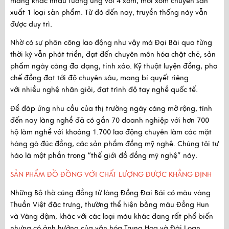
mảng khác nhau tương ứng với 4 xóm, mỗi xóm chuyên sản
xuất 1 loại sản phẩm. Từ đó đến nay, truyền thống này vẫn
được duy trì.
Nhờ có sự phân công lao động như vậy mà Đại Bái qua từng
thời kỳ vẫn phát triển, đạt đến
chuyên môn hóa chặt chẽ
, sản
phẩm ngày càng đa dạng, tinh xảo. Kỹ thuật luyện đồng, pha
chế đồng đạt tới độ chuyên sâu, mang bí quyết riêng
với
nhiều nghệ nhân giỏi, đạt trình độ tay nghề quốc tế.
Để đáp ứng nhu cầu của thị trường ngày càng mở rộng, tính
đến nay làng nghề đã có gần
70 doanh nghiệp
với hơn
700
hộ làm nghề
với khoảng
1.700 lao động
chuyên làm các mặt
hàng gò đúc đồng, các sản phẩm đồng mỹ nghệ. Chúng tôi tự
hào là một phần trong “thế giới đồ đồng mỹ nghệ” này.
SẢN PHẨM ĐỒ ĐỒNG VỚI CHẤT LƯỢNG ĐƯỢC KHẲNG ĐỊNH
Những Bộ thờ cúng đồng từ làng Đồng Đại Bái có
màu vàng
Thuần Việt đặc trưng
, thường thể hiện bằng màu Đồng Hun
và Vàng đậm, khác với các loại màu khác đang rất phổ biến
nhưng có ảnh hưởng của văn hóa Trung Hoa và Đài Loan.