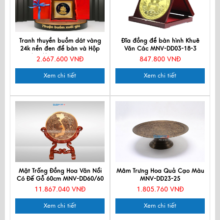
Tranh thuyền buồm dát vàng
Đĩa đồng để bàn hình Khuê
24k nền đen để bàn và Hộp
Văn Các MNV-DD03-18-3
xilot đỏ - MNVHD04.3.1
2.667.600 VNĐ
847.800 VNĐ
Xem chi tiết
Xem chi tiết
Mặt Trống Đồng Hoa Văn Nổi
Mâm Trưng Hoa Quả Cạo Màu
Có Đế Gỗ 60cm MNV-DD60/60
MNV-DD23-25
11.867.040 VNĐ
1.805.760 VNĐ
Xem chi tiết
Xem chi tiết