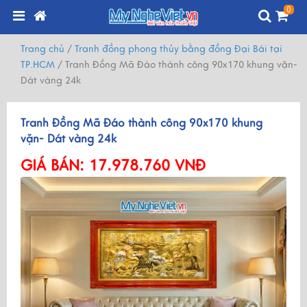
0
Trang chủ
/
Tranh đồng phong thủy bằng đồng Đại Bái tại
TP.HCM
/
Tranh Đồng Mã Đáo thành công 90x170 khung vặn-
Dát vàng 24k
Tranh Đồng Mã Đáo thành công 90x170 khung
vặn- Dát vàng 24k
GIÁ BÁN:
17.978.760 VNĐ