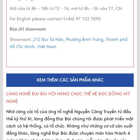
Mở cửa từ 8h - 18h từ T2 - T6, mở từ 8h - 5h vào T7, CN
For English please contact (+84) 97 132 7095
Địa chỉ showroom
Showroom:
212 Bùi Tá Hán, Phường Bình Trưng, Thành phố
Hồ Chí Minh, Việt Nam
XEM THÊM CÁC SẢN PHẨM KHÁC
LÀNG NGHỀ ĐẠI BÁI VỚI HÀNG CHỤC THẾ HỆ ĐÚC ĐỒNG MỸ
NGHỆ
Nhờ công cải tổ của ông tổ nghề Nguyễn Công Truyền
từ
đầu
thế kỷ thứ XI
, làng đồng Đại Bái chúng tôi được phát triển một
cách có hệ thống, có tổ chức. Không như những cơ sở sản xuất
đồng khác, làng nghề Đại Bái được chuyên môn hóa thành 4