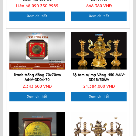
Liên hệ 090 330 9989
666.360 VNĐ
Xem chi tiết
Xem chi tiết
Tranh trống đồng 70x70cm
Bộ tam sự mạ Vàng H50 MNV-
MNV-DD04-70
DD18/50MV
2.343.600 VNĐ
21.384.000 VNĐ
Xem chi tiết
Xem chi tiết