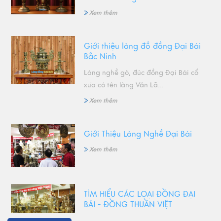
Xem thêm
Giới thiệu làng đồ đồng Đại Bái
Bắc Ninh
Làng nghề gò, đúc đồng Đại Bái cổ
xưa có tên làng Văn Lã...
Xem thêm
Giới Thiệu Làng Nghề Đại Bái
Xem thêm
TÌM HIỂU CÁC LOẠI ĐỒNG ĐẠI
BÁI - ĐỒNG THUẦN VIỆT
Xem thêm