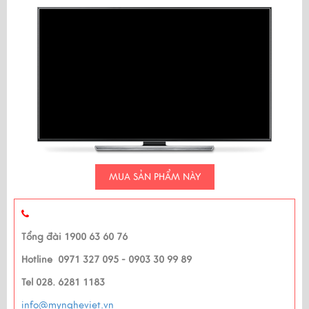
MUA SẢN PHẨM NÀY
Tổng đài 1900 63 60 76
Hotline 0971 327 095 - 0903 30 99 89
Tel 028. 6281 1183
info@myngheviet.vn