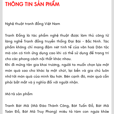
THÔNG TIN SẢN PHẨM
Nghệ thuật tranh đồng Việt Nam
Tranh Đồng
là tác phẩm nghệ thuật được làm thủ công từ
làng nghề Tranh đồng truyền thống Đại Bái - Bắc Ninh. Tác
phẩm không chỉ mang đậm nét tinh tế của văn hoá Dân tộc
mà còn có tính ứng dụng cao khi có thể sử dụng để trang trí
cho các phong cách nội thất khác nhau.
Khi đi mừng tân gia khai trương, người ta muốn chọn lựa một
món quà sao cho khác lạ một chút, lại bền và gia chủ luôn
nhớ tới món quà của mình lâu hơn. Bên cạnh đó, món quà cần
phải bắt mắt và ý nghĩa đối với người nhận.
Mô tả sản phẩm
Tranh Bát Mã
(Mã Đáo Thành Công, Bát Tuấn Đồ, Bát Mã
Toàn Đồ, Bát Mã Truy Phong) miêu tả tám con ngựa khỏe