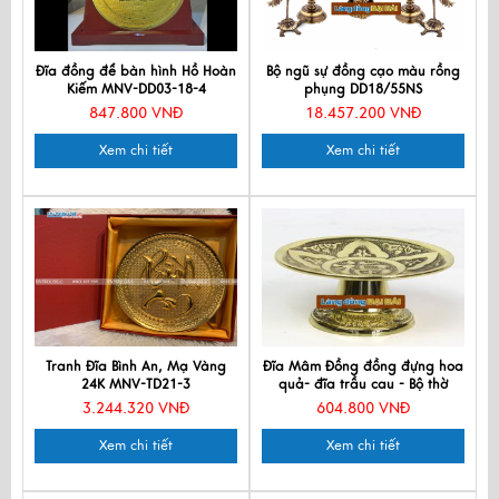
Đĩa đồng để bàn hình Hồ Hoàn
Bộ ngũ sự đồng cạo màu rồng
Kiếm MNV-DD03-18-4
phụng DD18/55NS
847.800 VNĐ
18.457.200 VNĐ
Xem chi tiết
Xem chi tiết
Tranh Đĩa Bình An, Mạ Vàng
Đĩa Mâm Đồng đồng đựng hoa
24K MNV-TD21-3
quả- đĩa trầu cau - Bộ thờ
cúng MNV-DD23
3.244.320 VNĐ
604.800 VNĐ
Xem chi tiết
Xem chi tiết