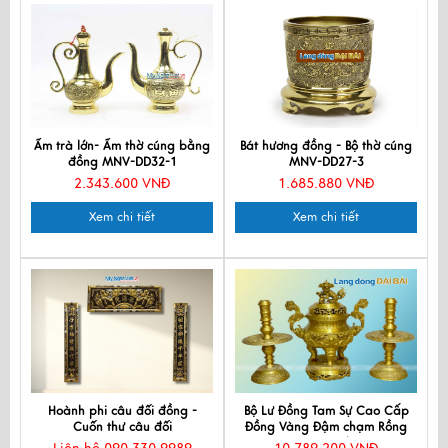
Ấm trà lớn- Ấm thờ cúng bằng
Bát hương đồng - Bộ thờ cúng
đồng MNV-DD32-1
MNV-DD27-3
2.343.600 VNĐ
1.685.880 VNĐ
Xem chi tiết
Xem chi tiết
Hoành phi câu đối đồng -
Bộ Lư Đồng Tam Sự Cao Cấp
Cuốn thư câu đối
Đồng Vàng Đậm chạm Rồng
MNV-DD18/40-2