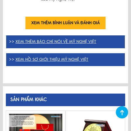
XEM THÊM BÌNH LUẬN VÀ ĐÁNH GIÁ
>>
XEM THÊM BÁO CHÍ NÓI VỀ MỸ NGHỆ VIỆT
>>
XEM HỒ SƠ GIỚI THIỆU MỸ NGHỆ VIỆT
SẢN PHẨM KHÁC