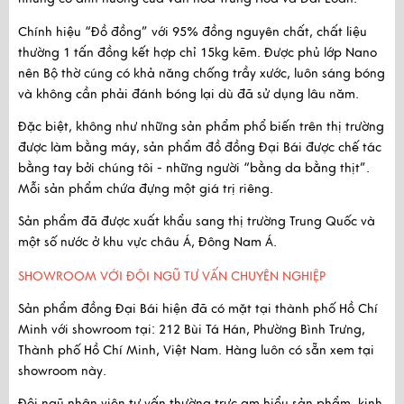
Chính hiệu “Đồ đồng” với
95% đồng nguyên chất
, chất liệu
thường 1 tấn đồng kết hợp chỉ 15kg kẽm. Được
phủ lớp Nano
nên Bộ thờ cúng có khả năng chống trầy xước, luôn sáng bóng
và không cần phải đánh bóng lại dù đã sử dụng lâu năm.
Đặc biệt, không như những sản phẩm phổ biến trên thị trường
được làm bằng máy, sản phẩm đồ đồng Đại Bái được
chế tác
bằng tay
bởi chúng tôi - những người “bằng da bằng thịt”.
Mỗi sản phẩm chứa đựng một giá trị riêng.
Sản phẩm
đã được xuất khẩu
sang thị trường Trung Quốc và
một số nước ở khu vực châu Á, Đông Nam Á.
SHOWROOM VỚI ĐỘI NGŨ TƯ VẤN CHUYÊN NGHIỆP
Sản phẩm đồng Đại Bái hiện đã có mặt tại thành phố Hồ Chí
Minh với
showroom tại:
212 Bùi Tá Hán, Phường Bình Trưng,
Thành phố Hồ Chí Minh, Việt Nam
. Hàng luôn có sẵn xem tại
showroom này.
Đội ngũ nhân viên tư vấn thường trực am hiểu sản phẩm, kinh