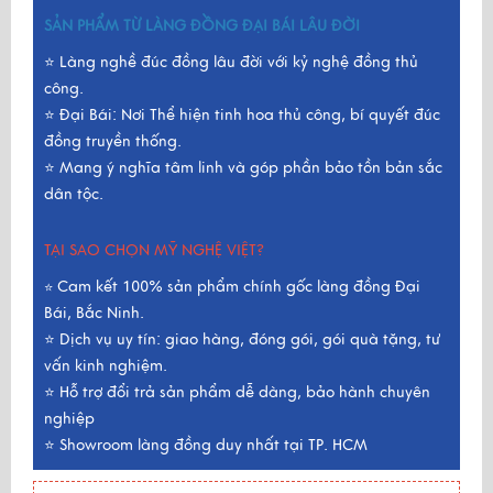
SẢN PHẨM TỪ LÀNG ĐỒNG ĐẠI BÁI LÂU ĐỜI
⭐ Làng nghề đúc đồng lâu đời với kỷ nghệ đồng thủ
công.
⭐ Đại Bái: Nơi Thể hiện tinh hoa thủ công, bí quyết đúc
đồng truyền thống.
⭐ Mang ý nghĩa tâm linh và góp phần bảo tồn bản sắc
dân tộc.
TẠI SAO CHỌN MỸ NGHỆ VIỆT?
Cam kết 100% sản phẩm chính gốc làng đồng Đại
⭐
Bái, Bắc Ninh.
⭐ Dịch vụ uy tín: giao hàng, đóng gói, gói quà tặng, tư
vấn kinh nghiệm.
⭐ Hỗ trợ đổi trả sản phẩm dễ dàng, bảo hành chuyên
nghiệp
⭐ Showroom làng đồng duy nhất tại TP. HCM