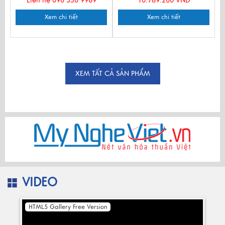
Liên hệ 090 330 9989
10.789.200 VNĐ
Xem chi tiết
Xem chi tiết
XEM TẤT CẢ SẢN PHẨM
VIDEO
HTML5 Gallery Free Version