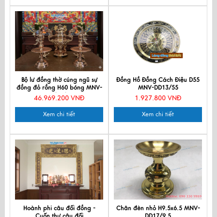
Bộ lư đồng thờ cúng ngũ sự
Đồng Hồ Đồng Cách Điệu D55
đồng đỏ rồng H60 bóng MNV-
MNV-DD13/55
DD18/60/DDRB
46.969.200 VNĐ
1.927.800 VNĐ
Xem chi tiết
Xem chi tiết
Hoành phi câu đối đồng -
Chân đèn nhỏ H9.5x6.5 MNV-
Cuốn thư câu đối
DD17/9.5