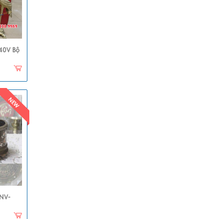
40V Bộ
NV-