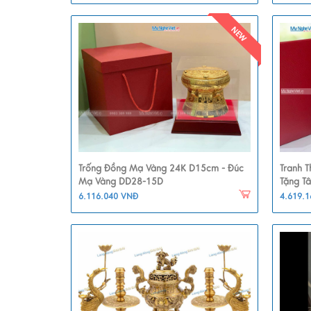
Trống Đồng Mạ Vàng 24K D15cm - Đúc
Tranh 
Mạ Vàng DD28-15D
Tặng T
6.116.040 VNĐ
4.619.