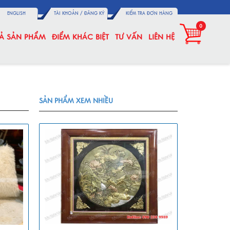
ENGLISH
TÀI KHOẢN /
ĐĂNG KÝ
KIỂM TRA ĐƠN HÀNG
0
CẢ SẢN PHẨM
ĐIỂM KHÁC BIỆT
TƯ VẤN
LIÊN HỆ
SẢN PHẨM XEM NHIỀU