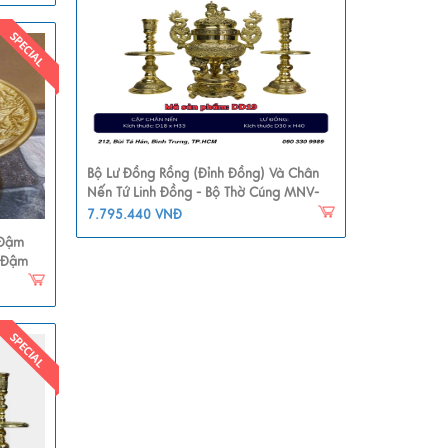
Bộ Lư Đồng Rồng (Đỉnh Đồng) Và Chân
Nến Tứ Linh Đồng - Bộ Thờ Cúng MNV-
DD19
7.795.440 VNĐ
 Đậm
 Đậm