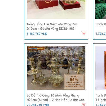
Trống Đồng Lưu Niệm Mạ Vàng 24K
Tranh 
D10cm - Gò Mạ Vàng DD28-10G
3.182.760 VNĐ
1.326.
Bộ Đồ Thờ Cúng 10 Món Rồng Phụng
Tranh 
H90cm (81cm) + 2 Hoa Nến+ 2 Hạc Sen
Ý Nghĩ
Chùm + 3 Đĩa Trái Cây DD18/90S-10M1
70.284.240 VNĐ
1.745.