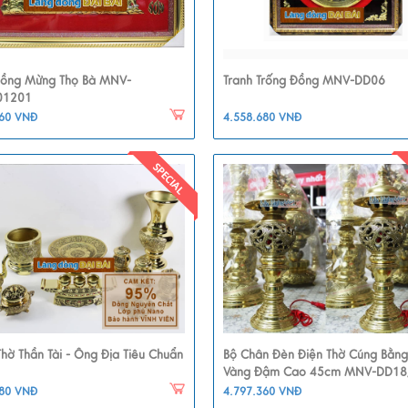
Đồng Mừng Thọ Bà MNV-
Tranh Trống Đồng MNV-DD06
01201
560 VNĐ
4.558.680 VNĐ
hờ Thần Tài - Ông Địa Tiêu Chuẩn
Bộ Chân Đèn Điện Thờ Cúng Bằn
Vàng Đậm Cao 45cm MNV-DD18
080 VNĐ
4.797.360 VNĐ