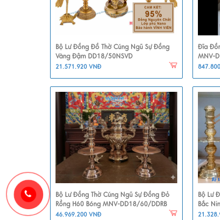
Bộ Lư Đồng Đồ Thờ Cúng Ngũ Sự Đồng
Đĩa Đồ
Vàng Đậm DD18/50NSVD
MNV-D
21.571.920 VNĐ
847.80
Bộ Lư Đồng Thờ Cúng Ngũ Sự Đồng Đỏ
Bộ Lư 
Rồng H60 Bóng MNV-DD18/60/DDRB
Bắc Ni
46.969.200 VNĐ
21.328