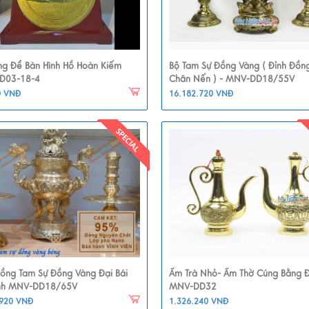
ng Để Bàn Hình Hồ Hoàn Kiếm
Bộ Tam Sự Đồng Vàng ( Đỉnh Đồn
D03-18-4
Chân Nến ) - MNV-DD18/55V
0 VNĐ
16.182.720 VNĐ
Đồng Tam Sự Đồng Vàng Đại Bái
Ấm Trà Nhỏ- Ấm Thờ Cúng Bằng 
nh MNV-DD18/65V
MNV-DD32
.920 VNĐ
1.326.240 VNĐ