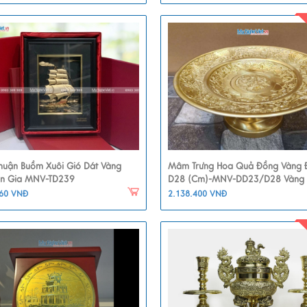
Thuận Buồm Xuôi Gió Dát Vàng
Mâm Trưng Hoa Quả Đồng Vàng
ân Gia MNV-TD239
D28 (cm)-MNV-DD23/D28 Vàng
160 VNĐ
2.138.400 VNĐ