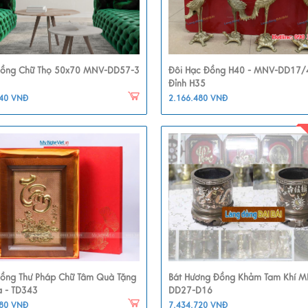
Đồng Chữ Thọ 50x70 MNV-DD57-3
Đôi Hạc Đồng H40 - MNV-DD17/
Đỉnh H35
240 VNĐ
2.166.480 VNĐ
Đồng Thư Pháp Chữ Tâm Quà Tặng
Bát Hương Đồng Khảm Tam Khí M
a - TD343
DD27-D16
280 VNĐ
7.434.720 VNĐ