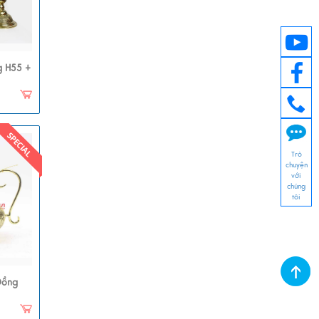
g H55 +
Trò
chuyện
với
chúng
tôi
Đồng