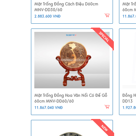
Mặt Trống Đồng Cách Điệu D60cm
Mặt Tr
MNV-DD30/60
60cm 
2.883.600 VNĐ
11.867
Mặt Trống Đồng Hoa Văn Nổi Có Đế Gỗ
Đồng H
60cm MNV-DD60/60
DD13
11.867.040 VNĐ
1.927.