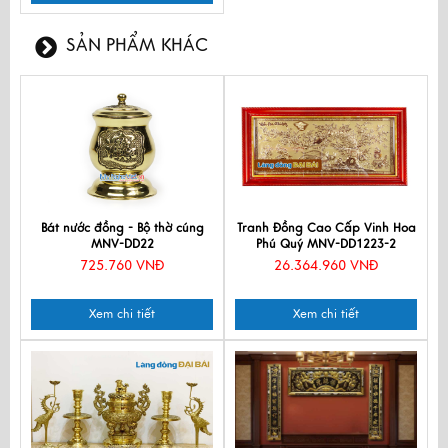
SẢN PHẨM KHÁC
Bát nước đồng - Bộ thờ cúng
Tranh Đồng Cao Cấp Vinh Hoa
MNV-DD22
Phú Quý MNV-DD1223-2
725.760 VNĐ
26.364.960 VNĐ
Xem chi tiết
Xem chi tiết