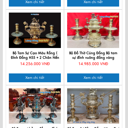
Xem chi tiết
Xem chi tiết
Bộ Tam Sự Cạo Màu Rồng (
Bộ Đồ Thờ Cúng Đồng Bộ tam
Đỉnh Đồng H55 + 2 Chân Nến
sự đỉnh vuông đồng vàng
H43) MNV-DD18/55
DD18/45V
14.256.000 VNĐ
14.985.000 VNĐ
Xem chi tiết
Xem chi tiết