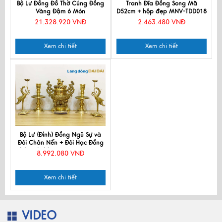
Bộ Lư Đồng Đồ Thờ Cúng Đồng
Tranh Đĩa Đồng Song Mã
Vàng Đậm 6 Món
D52cm + hộp đẹp MNV-TDD018
21.328.920 VNĐ
2.463.480 VNĐ
Xem chi tiết
Xem chi tiết
Bộ Lư (Đỉnh) Đồng Ngũ Sự và
Đôi Chân Nến + Đôi Hạc Đồng
Nhỏ - Bộ thờ cúng MNV-DD21-1
8.992.080 VNĐ
Xem chi tiết
VIDEO