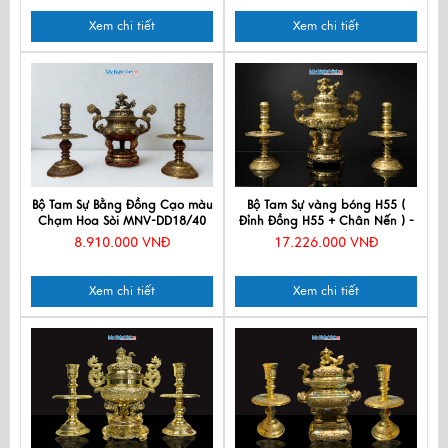
Xem chi tiết
Xem chi tiết
Bộ Tam Sự Bằng Đồng Cạo màu
Bộ Tam Sự vàng bóng H55 (
Chạm Hoa Sòi MNV-DD18/40
Đỉnh Đồng H55 + Chân Nến ) -
cao mau soi
MNV-DD18/55VB
8.910.000 VNĐ
17.226.000 VNĐ
Xem chi tiết
Xem chi tiết