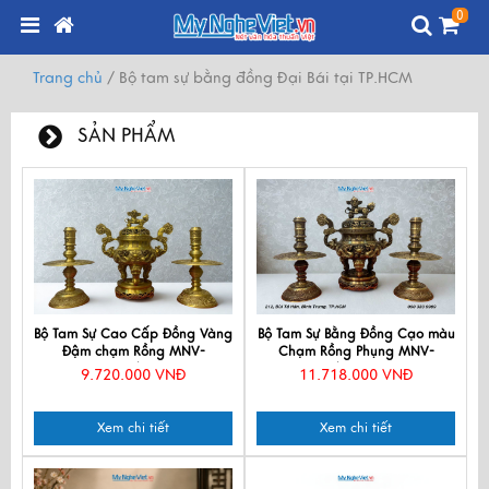
0
Trang chủ
/
Bộ tam sự bằng đồng Đại Bái tại TP.HCM
SẢN PHẨM
Bộ Tam Sự Cao Cấp Đồng Vàng
Bộ Tam Sự Bằng Đồng Cạo màu
Đậm chạm Rồng MNV-
Chạm Rồng Phụng MNV-
DD18/40-2
DD18/40 cao mau
9.720.000 VNĐ
11.718.000 VNĐ
Xem chi tiết
Xem chi tiết