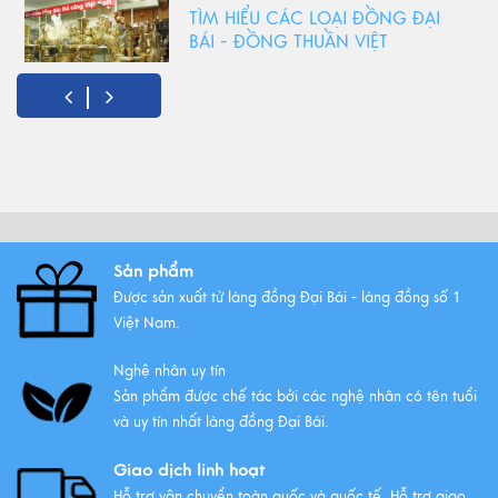
TÌM HIỂU CÁC LOẠI ĐỒNG ĐẠI
BÁI - ĐỒNG THUẦN VIỆT
Xem thêm
Đồ Thờ Cúng Bằng Đồng Có
Những Ưu Điểm Gì? Lý Do Lựa
Chọn
Xem thêm
Sản phẩm
Được sản xuất từ làng đồng Đại Bái - làng đồng số 1
Những bộ ngũ sự đồng Đại Bái
Việt Nam.
đẹp nhất
Xem thêm
Nghệ nhân uy tín
Sản phẩm được chế tác bởi các nghệ nhân có tên tuổi
và uy tín nhất làng đồng Đại Bái.
Giao dịch linh hoạt
Hỗ trợ vận chuyển toàn quốc và quốc tế. Hỗ trợ giao