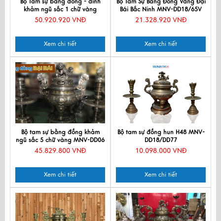
Bộ Tam sự bằng đồng - đỉnh
Bộ Tam Sự Bằng Đồng Vàng Đại
khảm ngũ sắc 1 chữ vàng
Bái Bắc Ninh MNV-DD18/65V
MNV-DD05
50.920.920 VNĐ
21.328.920 VNĐ
Xem chi tiết
Xem chi tiết
Bộ tam sự bằng đồng khảm
Bộ tam sự đồng hun H48 MNV-
ngũ sắc 5 chữ vàng MNV-DD06
DD18/DD77
45.829.800 VNĐ
10.098.000 VNĐ
Xem chi tiết
Xem chi tiết