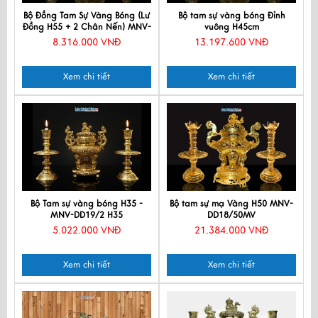
Bộ Đồng Tam Sự Vàng Bóng (Lư
Bộ tam sự vàng bóng Đỉnh
Đồng H55 + 2 Chân Nến) MNV-
vuông H45cm
DD18/45
8.316.000 VNĐ
13.197.600 VNĐ
Xem chi tiết
Xem chi tiết
Bộ Tam sự vàng bóng H35 -
Bộ tam sự mạ Vàng H50 MNV-
MNV-DD19/2 H35
DD18/50MV
5.022.000 VNĐ
21.384.000 VNĐ
Xem chi tiết
Xem chi tiết