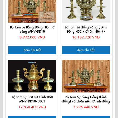
Bộ Tam Sự Bằng Đồng- Bộ thờ
Bộ Tam Sự đồng vàng ( Đỉnh
cúng MNV-DD18
Đồng H55 + Chân Nến ) -
MNV-DD18/55V
8.992.080 VNĐ
16.182.720 VNĐ
Xem chi tiết
Xem chi tiết
Bộ tam sự Cát Tút Đỉnh H50
Bộ Tam Sự Bằng Đồng (Đỉnh
MNV-DD18/50CT
đồng) và chân nến tứ linh đồng
MNV-DD19
12.830.400 VNĐ
7.795.440 VNĐ