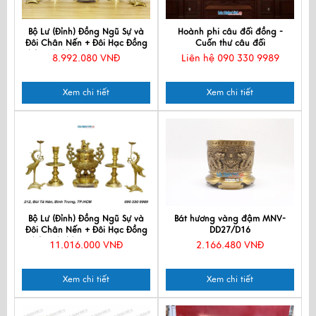
Bộ Lư (Đỉnh) Đồng Ngũ Sự và
Hoành phi câu đối đồng -
Đôi Chân Nến + Đôi Hạc Đồng
Cuốn thư câu đối
Nhỏ - Bộ thờ cúng MNV-DD21-1
8.992.080 VNĐ
Liên hệ 090 330 9989
Xem chi tiết
Xem chi tiết
Bộ Lư (Đỉnh) Đồng Ngũ Sự và
Bát hương vàng đậm MNV-
Đôi Chân Nến + Đôi Hạc Đồng
DD27/D16
Nhỏ - Bộ thờ cúng MNV-DD21
11.016.000 VNĐ
2.166.480 VNĐ
Xem chi tiết
Xem chi tiết