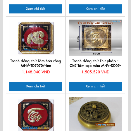
Xem chi tiết
Xem chi tiết
Tranh đồng chữ Tâm hóa rồng
Tranh đồng chữ Thư pháp -
MNV-TD7070/tâm
Chữ Tâm cạo màu MNV-DD09-
2
1.148.040 VNĐ
1.505.520 VNĐ
Xem chi tiết
Xem chi tiết