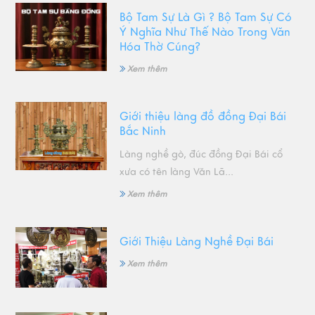
Bộ Tam Sự Là Gì ? Bộ Tam Sự Có
Ý Nghĩa Như Thế Nào Trong Văn
Hóa Thờ Cúng?
Xem thêm
Giới thiệu làng đồ đồng Đại Bái
Bắc Ninh
Làng nghề gò, đúc đồng Đại Bái cổ
xưa có tên làng Văn Lã...
Xem thêm
Giới Thiệu Làng Nghề Đại Bái
Xem thêm