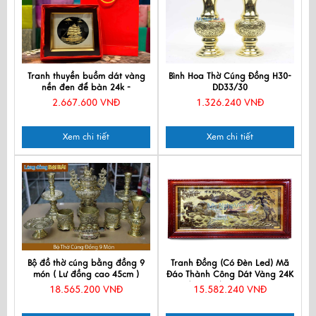
Tranh thuyền buồm dát vàng
Bình Hoa Thờ Cúng Đồng H30-
nền đen để bàn 24k -
DD33/30
MNVHD04.3
2.667.600 VNĐ
1.326.240 VNĐ
Xem chi tiết
Xem chi tiết
Bộ đồ thờ cúng bằng đồng 9
Tranh Đồng (Có Đèn Led) Mã
món ( Lư đồng cao 45cm )
Đáo Thành Công Dát Vàng 24K
(90x170)cm DD60100
18.565.200 VNĐ
15.582.240 VNĐ