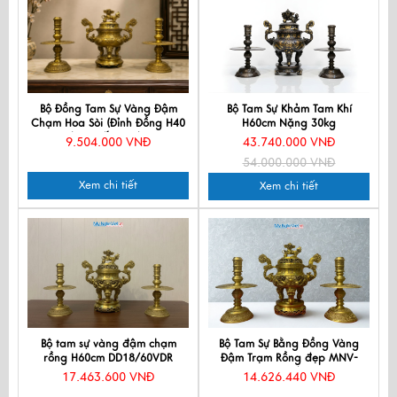
Bộ Đồng Tam Sự Vàng Đậm
Bộ Tam Sự Khảm Tam Khí
Chạm Hoa Sòi (Đỉnh Đồng H40
H60cm Nặng 30kg
+ 2 Chân Nến H33) MNV-
DD18KTK.NS-02
9.504.000 VNĐ
43.740.000 VNĐ
DD18/40-1
54.000.000 VNĐ
Xem chi tiết
Xem chi tiết
Bộ tam sự vàng đậm chạm
Bộ Tam Sự Bằng Đồng Vàng
rồng H60cm DD18/60VDR
Đậm Trạm Rồng đẹp MNV-
DD18/50
17.463.600 VNĐ
14.626.440 VNĐ