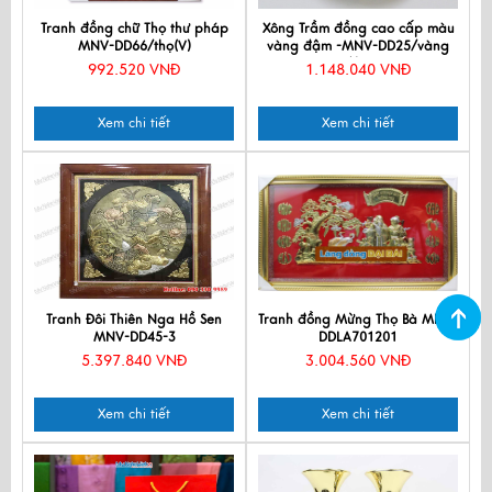
Tranh đồng chữ Thọ thư pháp
Xông Trầm đồng cao cấp màu
MNV-DD66/thọ(V)
vàng đậm -MNV-DD25/vàng
đậm
992.520 VNĐ
1.148.040 VNĐ
Xem chi tiết
Xem chi tiết
Tranh Đôi Thiên Nga Hồ Sen
Tranh đồng Mừng Thọ Bà MNV-
MNV-DD45-3
DDLA701201
5.397.840 VNĐ
3.004.560 VNĐ
Xem chi tiết
Xem chi tiết