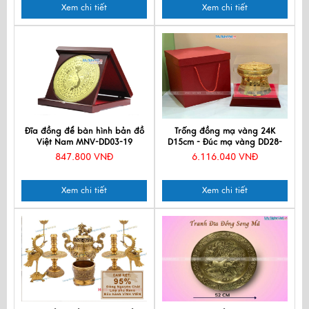
Xem chi tiết
Xem chi tiết
Đĩa đồng để bàn hình bản đồ
Trống đồng mạ vàng 24K
Việt Nam MNV-DD03-19
D15cm - Đúc mạ vàng DD28-
15D
847.800 VNĐ
6.116.040 VNĐ
Xem chi tiết
Xem chi tiết