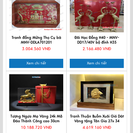
Tranh đồng Mừng Thọ Cụ bà
Đôi Hạc Đồng H40 - MNV-
MNV-DDLA701201
DD17/40V bộ đỉnh H35
3.004.560 VNĐ
2.166.480 VNĐ
Xem chi tiết
Xem chi tiết
Tượng Ngựa Mạ Vàng 24k Mã
Tranh Thuận Buồm Xuôi Gió Dát
Đáo Thành Công cao 30cm
Vàng tặng Tân Gia 27x 34
10.188.720 VNĐ
4.619.160 VNĐ