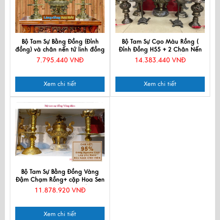
Bộ Tam Sự Bằng Đồng (Đỉnh
Bộ Tam Sự Cạo Màu Rồng (
đồng) và chân nến tứ linh đồng
Đỉnh Đồng H55 + 2 Chân Nến
MNV-DD19
H43) MNV-DD18/55
7.795.440 VNĐ
14.383.440 VNĐ
Xem chi tiết
Xem chi tiết
Bộ Tam Sự Bằng Đồng Vàng
Đậm Chạm Rồng+ cặp Hoa Sen
MNV-DD18/40Rvangdam
11.878.920 VNĐ
Xem chi tiết