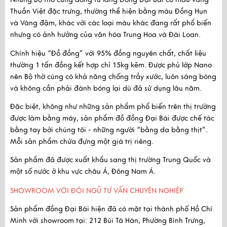
Thuần Việt đặc trưng
, thường thể hiện bằng màu Đồng Hun
và Vàng đậm, khác với các loại màu khác đang rất phổ biến
nhưng có ảnh hưởng của văn hóa Trung Hoa và Đài Loan.
Chính hiệu “Đồ đồng” với
95% đồng nguyên chất
, chất liệu
thường 1 tấn đồng kết hợp chỉ 15kg kẽm. Được
phủ lớp Nano
nên Bộ thờ cúng có khả năng chống trầy xước, luôn sáng bóng
và không cần phải đánh bóng lại dù đã sử dụng lâu năm.
Đặc biệt, không như những sản phẩm phổ biến trên thị trường
được làm bằng máy, sản phẩm đồ đồng Đại Bái được
chế tác
bằng tay
bởi chúng tôi - những người “bằng da bằng thịt”.
Mỗi sản phẩm chứa đựng một giá trị riêng.
Sản phẩm
đã được xuất khẩu
sang thị trường Trung Quốc và
một số nước ở khu vực châu Á, Đông Nam Á.
SHOWROOM VỚI ĐỘI NGŨ TƯ VẤN CHUYÊN NGHIỆP
Sản phẩm đồng Đại Bái hiện đã có mặt tại thành phố Hồ Chí
Minh với
showroom tại:
212 Bùi Tá Hán, Phường Bình Trưng,