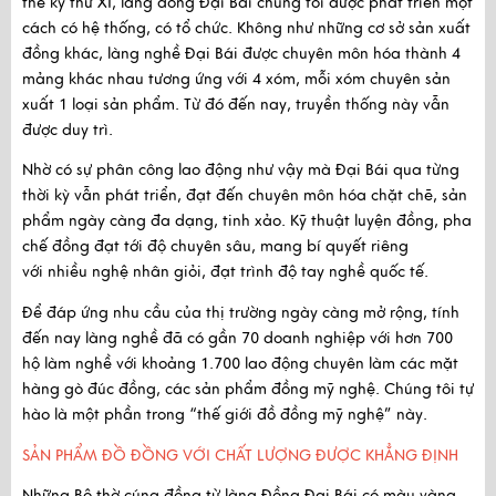
thế kỷ thứ XI
, làng đồng Đại Bái chúng tôi được phát triển một
cách có hệ thống, có tổ chức. Không như những cơ sở sản xuất
đồng khác, làng nghề Đại Bái được chuyên môn hóa thành 4
mảng khác nhau tương ứng với 4 xóm, mỗi xóm chuyên sản
xuất 1 loại sản phẩm. Từ đó đến nay, truyền thống này vẫn
được duy trì.
Nhờ có sự phân công lao động như vậy mà Đại Bái qua từng
thời kỳ vẫn phát triển, đạt đến
chuyên môn hóa chặt chẽ
, sản
phẩm ngày càng đa dạng, tinh xảo. Kỹ thuật luyện đồng, pha
chế đồng đạt tới độ chuyên sâu, mang bí quyết riêng
với
nhiều nghệ nhân giỏi, đạt trình độ tay nghề quốc tế.
Để đáp ứng nhu cầu của thị trường ngày càng mở rộng, tính
đến nay làng nghề đã có gần
70 doanh nghiệp
với hơn
700
hộ làm nghề
với khoảng
1.700 lao động
chuyên làm các mặt
hàng gò đúc đồng, các sản phẩm đồng mỹ nghệ. Chúng tôi tự
hào là một phần trong “thế giới đồ đồng mỹ nghệ” này.
SẢN PHẨM ĐỒ ĐỒNG VỚI CHẤT LƯỢNG ĐƯỢC KHẲNG ĐỊNH
Những Bộ thờ cúng đồng từ làng Đồng Đại Bái có
màu vàng