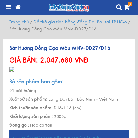
0
Trang chủ
/
Đồ thờ gia tiên bằng đồng Đại Bái tại TP.HCM
/
Bát Hương Đồng Cạo Màu MNV-DD27/D16
Bát Hương Đồng Cạo Màu MNV-DD27/D16
GIÁ BÁN:
2.047.680 VNĐ
Bộ sản phẩm bao gồm:
01 bát hương
Xuất xứ sản phẩm:
Làng Đại Bái, Bắc Ninh - Việt Nam
Kích thước sản phẩm:
D16xH16 (cm)
Khối lượng sản phẩm:
2000g
Đóng gói:
Hộp carton