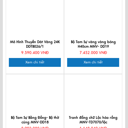
Mô Hình Thuyền Dát Vàng 24K
Bộ Tam Sự vàng vàng bóng
DDTB026/1
H40cm MNV- DD19
9.590.400 VNĐ
7.452.000 VNĐ
Xem chi tiết
Xem chi tiết
Bộ Tam Sự Bằng Đồng- Bộ thờ
Tranh đồng chữ Lộc hóa rồng
cúng MNV-DD18
MNV-TD7070/lộc