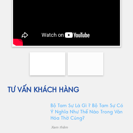
TƯ VẤN KHÁCH HÀNG
Bộ Tam Sự Là Gì ? Bộ Tam Sự Có
Ý Nghĩa Như Thế Nào Trong Văn
Hóa Thờ Cúng?
Xem thêm