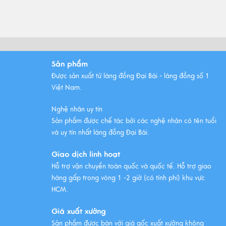
Những Ưu Điểm Gì? Lý Do Lựa
Chọn
Xem thêm
Sản phẩm
Những bộ ngũ sự đồng Đại Bái
Được sản xuất từ làng đồng Đại Bái - làng đồng số 1
đẹp nhất
Việt Nam.
Xem thêm
Nghệ nhân uy tín
Sản phẩm được chế tác bởi các nghệ nhân có tên tuổi
và uy tín nhất làng đồng Đại Bái.
Giao dịch linh hoạt
Hỗ trợ vận chuyển toàn quốc và quốc tế. Hỗ trợ giao
hàng gấp trong vòng 1 -2 giờ (có tính phí) khu vực
HCM.
Giá xuất xưởng
Sản phẩm được bán với giá gốc xuất xưởng không