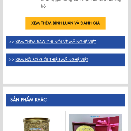
hộ
XEM THÊM BÌNH LUẬN VÀ ĐÁNH GIÁ
>>
XEM THÊM BÁO CHÍ NÓI VỀ MỸ NGHỆ VIỆT
>>
XEM HỒ SƠ GIỚI THIỆU MỸ NGHỆ VIỆT
SẢN PHẨM KHÁC