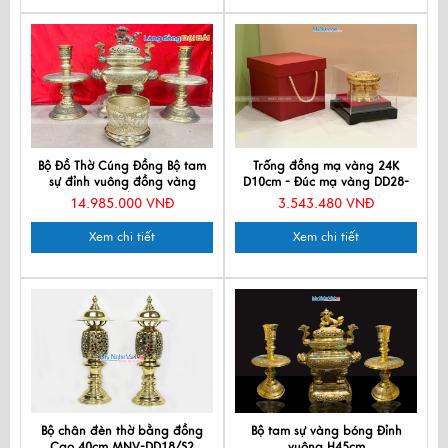
Bộ Đồ Thờ Cúng Đồng Bộ tam
Trống đồng mạ vàng 24K
sự đỉnh vuông đồng vàng
D10cm - Đúc mạ vàng DD28-
DD18/45V
10D
14.985.000 VNĐ
3.543.480 VNĐ
Xem chi tiết
Xem chi tiết
Bộ chân đèn thờ bằng đồng
Bộ tam sự vàng bóng Đỉnh
Cao 40cm MNV-DD18/S2
vuông H45cm