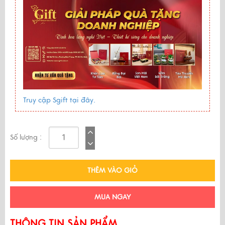
Truy cập Sgift tại đây.
Số lượng :
THÊM VÀO GIỎ
MUA NGAY
THÔNG TIN SẢN PHẨM