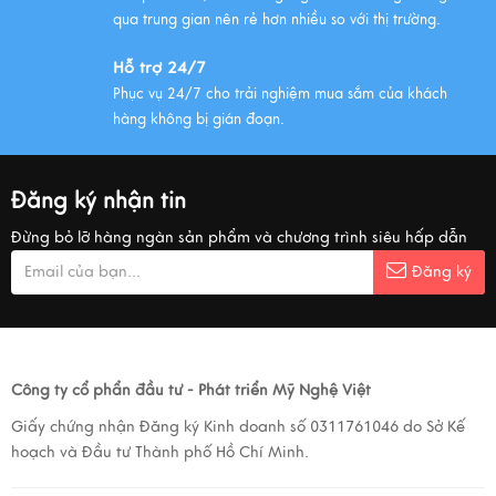
qua trung gian nên rẻ hơn nhiều so với thị trường.
Hỗ trợ 24/7
Phục vụ 24/7 cho trải nghiệm mua sắm của khách
hàng không bị gián đoạn.
Đăng ký nhận tin
Đừng bỏ lỡ hàng ngàn sản phẩm và chương trình siêu hấp dẫn
Đăng ký
Công ty cổ phẩn đầu tư - Phát triển Mỹ Nghệ Việt
Giấy chứng nhận Đăng ký Kinh doanh số 0311761046 do Sở Kế
hoạch và Đầu tư Thành phố Hồ Chí Minh.