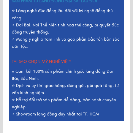
SẢN PHẨM TỪ LÀNG ĐỒNG ĐẠI BÁI LÂU ĐỜI
⭐ Làng nghề đúc đồng lâu đời với kỷ nghệ đồng thủ
công.
⭐ Đại Bái: Nơi Thể hiện tinh hoa thủ công, bí quyết đúc
đồng truyền thống.
⭐ Mang ý nghĩa tâm linh và góp phần bảo tồn bản sắc
dân tộc.
TẠI SAO CHỌN MỸ NGHỆ VIỆT?
Cam kết 100% sản phẩm chính gốc làng đồng Đại
⭐
Bái, Bắc Ninh.
⭐ Dịch vụ uy tín: giao hàng, đóng gói, gói quà tặng, tư
vấn kinh nghiệm.
⭐ Hỗ trợ đổi trả sản phẩm dễ dàng, bảo hành chuyên
nghiệp
⭐ Showroom làng đồng duy nhất tại TP. HCM