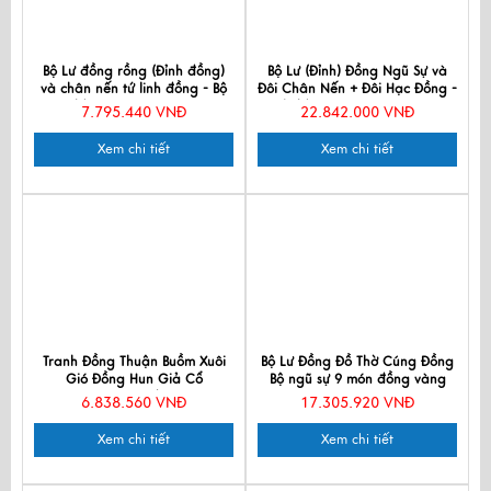
Bộ Lư đồng rồng (Đỉnh đồng)
Bộ Lư (Đỉnh) Đồng Ngũ Sự và
và chân nến tứ linh đồng - Bộ
Đôi Chân Nến + Đôi Hạc Đồng -
thờ cúng MNV-DD19
Bộ thờ cúng MNV-DD20-55
7.795.440 VNĐ
22.842.000 VNĐ
Xem chi tiết
Xem chi tiết
Tranh Đồng Thuận Buồm Xuôi
Bộ Lư Đồng Đồ Thờ Cúng Đồng
Gió Đồng Hun Giả Cổ
Bộ ngũ sự 9 món đồng vàng
DD8282/5
MNV-BDD9M1
6.838.560 VNĐ
17.305.920 VNĐ
Xem chi tiết
Xem chi tiết