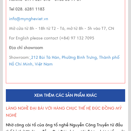
Tel 028. 6281 1183
info@myngheviet.vn
Mở cửa từ 8h - 18h từ T2 - T6, mở từ 8h - 5h vào T7, CN
For English please contact (+84) 97 132 7095
Địa chỉ showroom
Showroom:
212 Bùi Tá Hán, Phường Bình Trưng, Thành phố
Hồ Chí Minh, Việt Nam
XEM THÊM CÁC SẢN PHẨM KHÁC
LÀNG NGHỀ ĐẠI BÁI VỚI HÀNG CHỤC THẾ HỆ ĐÚC ĐỒNG MỸ
NGHỆ
Nhờ công cải tổ của ông tổ nghề Nguyễn Công Truyền
từ
đầu