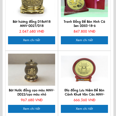
Bát hương đồng D18xH18
Tranh Đồng Để Bàn Hình Cá
MNV-DD27/D18
Sen DD03-18-6
2.047.680 VNĐ
847.800 VNĐ
Xem chi tiết
Xem chi tiết
Bát Nước đồng cạo màu MNV-
Đĩa đồng Lưu Niệm Để Bàn
DD22/cạo màu nhỏ
Cảnh Khuê Văn Các MNV-
DD03/23
967.680 VNĐ
666.360 VNĐ
Xem chi tiết
Xem chi tiết