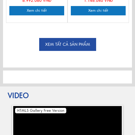
8.992.080 VNĐ
1.148.040 VNĐ
Xem chi tiết
Xem chi tiết
XEM TẤT CẢ SẢN PHẨM
VIDEO
HTML5 Gallery Free Version